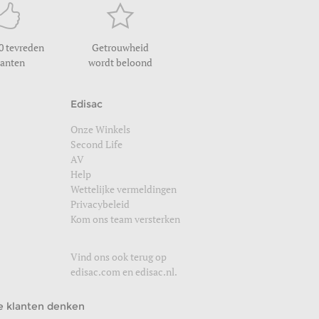
0 tevreden
Getrouwheid
lanten
wordt beloond
Edisac
Onze Winkels
Second Life
AV
Help
Wettelijke vermeldingen
Privacybeleid
Kom ons team versterken
Vind ons ook terug op
edisac.com
en
edisac.nl
.
e klanten denken