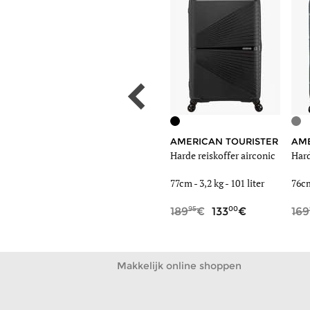
DELSEY
AMERICAN TOURISTER
AME
intuo
Uitbreidbare harde
Harde reiskoffer airconic
Hard
reiskoffer lutece
79cm -
3,6 kg
-
106 liter
77cm -
3,2 kg
-
101 liter
76c
00
30
95
00
219
153
189
133
169
Makkelijk online shoppen