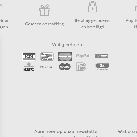
etour
Betaling gecodeerd
9 op 1
Geschenkverpakking
dagen
en beveiligd
k
Veilig betalen
Abonneer op onze newsletter
Wat onz