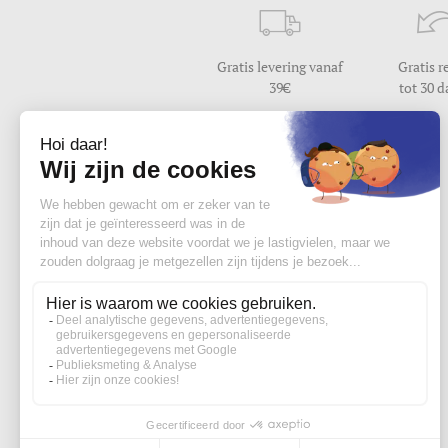
Gratis levering vanaf
Gratis r
39
tot 30 
Hulp nodig ?
Wij beantwoorden uw vraag
van maandag tot vrijdag van 9u30 tot 17u
Contacteer ons
Word lid van de edisac community :