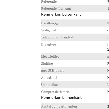
Referentie :
9
Referentie fabrikant
1
Kenmerken buitenkant
Handbagage
Veiligheid
c
Telescopisch handvat
J
Draagtype
H
Z
Met wieltjes
m
Sluiting
R
met USB-poort
Adreslabel
Uitbreidbaar
J
Compressieriemen
Kenmerken binnenkant
Aantal compartimenten
2