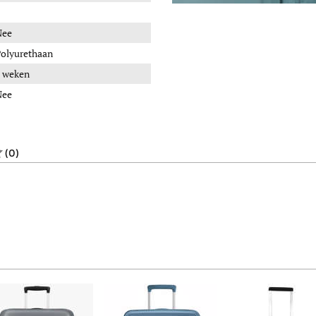
Nee
olyurethaan
 weken
Nee
(0)