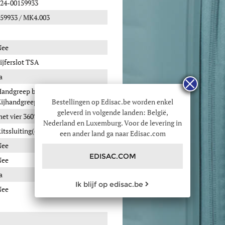
24-00159933
59933 / MK4.003
Nee
ijferslot TSA
a
andgreep bovenzijde,
ijhandgreep
Bestellingen op Edisac.be worden enkel
geleverd in volgende landen: België,
et vier 360° wieltjes
Nederland en Luxemburg. Voor de levering in
itssluiting(en)
een ander land ga naar Edisac.com
Nee
EDISAC.COM
Nee
a
Ik blijf op edisac.be
Nee