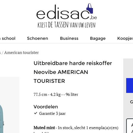
 school
Schoenen
Business
Bagage
Koopje
s
/
American tourister
Uitbreidbare harde reiskoffer
Neovibe AMERICAN
TOURISTER
77.5 cm - 4.2 kg - - 96 liter
G
Voordelen
Garantie 3 jaar
Muted mint
-
In stock, slecht 1 exempla(a)r(en)