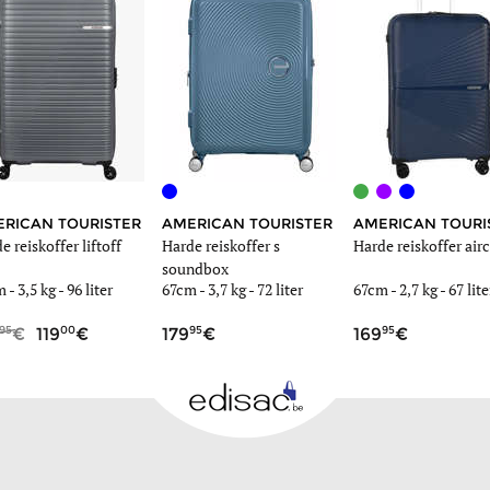
RICAN TOURISTER
AMERICAN TOURISTER
AMERICAN TOURI
e reiskoffer liftoff
Harde reiskoffer s
Harde reiskoffer air
soundbox
m -
3,5 kg
-
96 liter
67cm -
3,7 kg
-
72 liter
67cm -
2,7 kg
-
67 lite
95
00
95
95
119
179
169