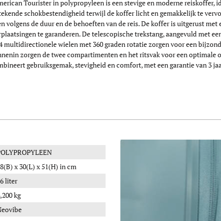
rican Tourister in polypropyleen is een stevige en moderne reiskoffer, i
ekende schokbestendigheid terwijl de koffer licht en gemakkelijk te vervo
 volgens de duur en de behoeften van de reis. De koffer is uitgerust met 
erplaatsingen te garanderen. De telescopische trekstang, aangevuld met e
4 multidirectionele wielen met 360 graden rotatie zorgen voor een bijzonde
nnenin zorgen de twee compartimenten en het ritsvak voor een optimale or
ineert gebruiksgemak, stevigheid en comfort, met een garantie van 3 jaa
POLYPROPYLEEN
8(B) x 30(L) x 51(H) in cm
6 liter
,200 kg
Neovibe