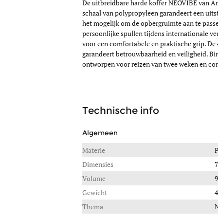
De uitbreidbare harde koffer NEOVIBE van Ame
schaal van polypropyleen garandeert een uitst
het mogelijk om de opbergruimte aan te passen
persoonlijke spullen tijdens internationale v
voor een comfortabele en praktische grip. De 
garandeert betrouwbaarheid en veiligheid. Bi
ontworpen voor reizen van twee weken en comb
technische info
Algemeen
Materie
Dimensies
7
Volume
9
Gewicht
4
Thema