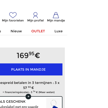
Mijn favorieten
Mijn profiel
Mijn mandje
s
Nieuw
OUTLET
Luxe
95
169
PLAATS IN MANDJE
espreid betalen in 3 termijnen : 3 x
90
57
74
+ financieringskosten : 3
(Meer weten)
ALS GESCHENK
Adreslabel met een waarde