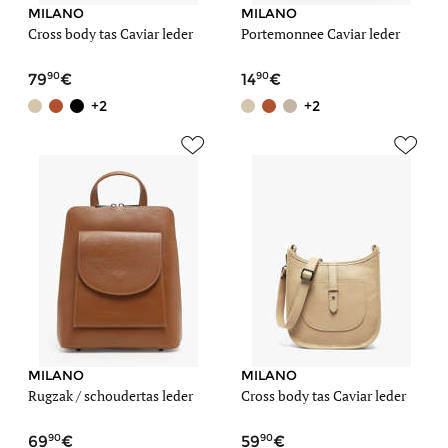
MILANO
MILANO
Cross body tas Caviar leder
Portemonnee Caviar leder
90
90
79
14
+2
+2
MILANO
MILANO
Rugzak / schoudertas leder
Cross body tas Caviar leder
90
90
69
59