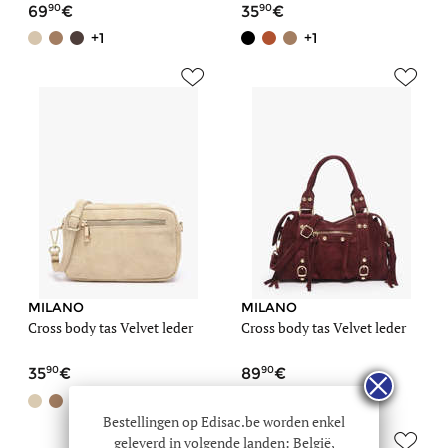
90
90
69
35
+1
+1
MILANO
MILANO
Cross body tas Velvet leder
Cross body tas Velvet leder
90
90
35
89
+2
+2
Bestellingen op Edisac.be worden enkel
geleverd in volgende landen: België,