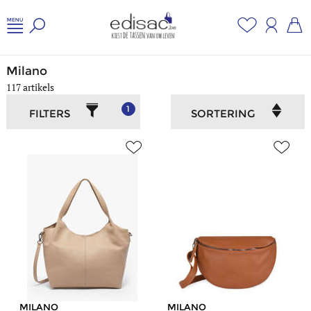
Home
/
Dames
/
Milano
Milano
117 artikels
1
FILTERS
SORTERING
MILANO
MILANO