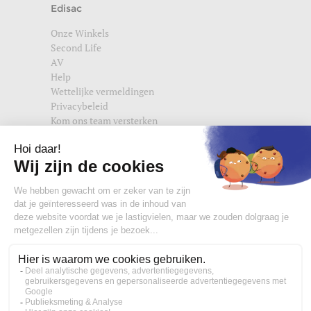
Edisac
Onze Winkels
Second Life
AV
Help
Wettelijke vermeldingen
Privacybeleid
Kom ons team versterken
Vind ons ook terug op
edisac.com
en
edisac.nl
.
Word lid van de edisac community :
Wat onze klanten denken