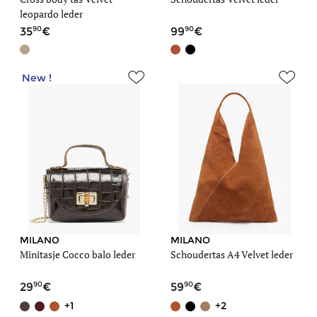
leopardo leder
90
90
35
99
New !
MILANO
MILANO
Minitasje Cocco balo leder
Schoudertas A4 Velvet leder
90
90
29
59
+1
+2