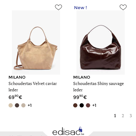
New !
MILANO
MILANO
Schoudertas Velvet caviar
Schoudertas Shiny sauvage
leder
leder
90
90
69
99
+1
+1
1
2
3