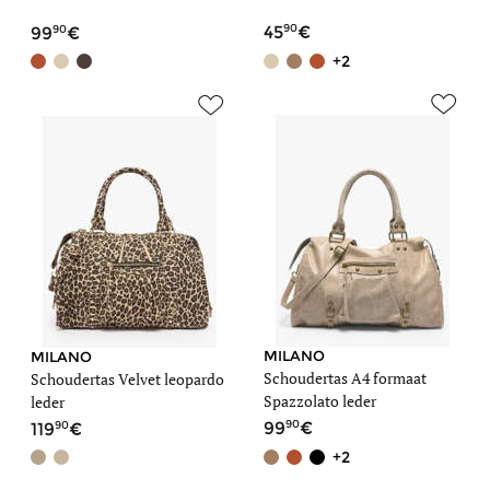
90
90
45
99
+2
MILANO
MILANO
Schoudertas A4 formaat
Schoudertas Velvet leopardo
Spazzolato leder
leder
90
90
99
119
+2