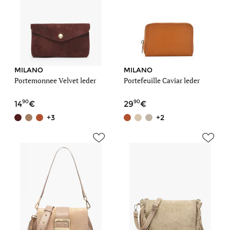
MILANO
MILANO
Portemonnee Velvet leder
Portefeuille Caviar leder
90
90
14
29
+3
+2