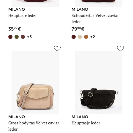
MILANO
MILANO
Heuptasje leder
Schoudertas Velvet caviar
leder
90
90
35
79
+3
+2
MILANO
MILANO
Cross body tas Velvet caviar
Heuptasje leder
leder