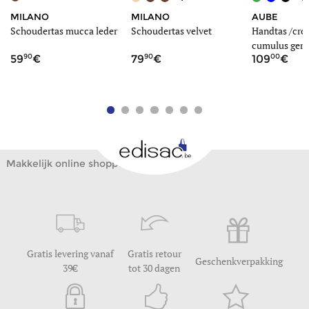
MILANO
MILANO
AUBE
e
Schoudertas mucca leder
Schoudertas velvet
Handtas /cro
cumulus gere
90
90
00
59
79
109
nylon
Makkelijk online shoppen
Gratis levering vanaf
Gratis retour
Geschenkverpakking
39
tot 30 dagen