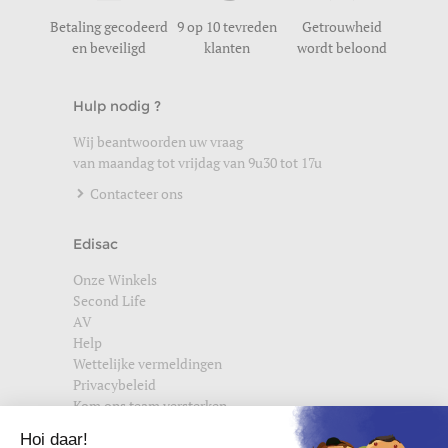
Betaling gecodeerd
9 op 10 tevreden
Getrouwheid
en beveiligd
klanten
wordt beloond
Hulp nodig ?
Wij beantwoorden uw vraag
van maandag tot vrijdag van 9u30 tot 17u
Contacteer ons
Edisac
Onze Winkels
Second Life
AV
Help
Wettelijke vermeldingen
Privacybeleid
Kom ons team versterken