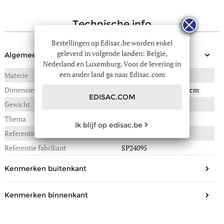
technische info
Bestellingen op Edisac.be worden enkel
geleverd in volgende landen: België,
Algemeen
Nederland en Luxemburg. Voor de levering in
een ander land ga naar Edisac.com
Materie
RUNDSLEDER
Dimensies
40(B) x 9(L) x 32(H) in cm
EDISAC.COM
Gewicht
0,880 kg
Thema
Spazzolato
Ik blijf op edisac.be
Referentie :
62F-0SP24095
Referentie fabrikant
SP24095
Kenmerken buitenkant
Vorm
Cross body tas,
Kenmerken binnenkant
schoudertassen, handtassen
Materiaal/Look
Leder
Aantal compartimenten
1