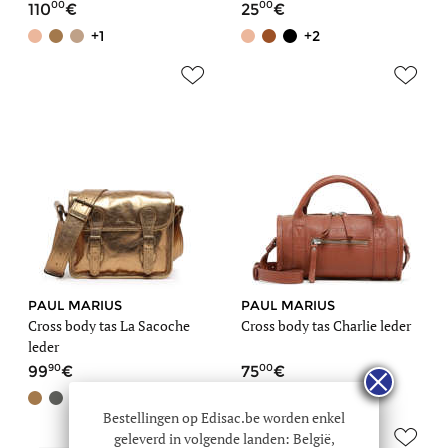
00
00
110
25
+1
+2
PAUL MARIUS
PAUL MARIUS
Cross body tas La Sacoche
Cross body tas Charlie leder
leder
90
00
99
75
+3
+1
Bestellingen op Edisac.be worden enkel
geleverd in volgende landen: België,