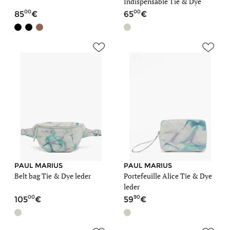
Indispensable Tie & Dye
leder
00
00
85
65
PAUL MARIUS
PAUL MARIUS
Belt bag Tie & Dye leder
Portefeuille Alice Tie & Dye
leder
00
90
105
59