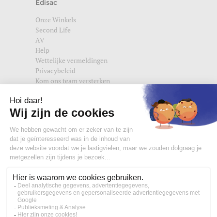
Edisac
Onze Winkels
Second Life
AV
Help
Wettelijke vermeldingen
Privacybeleid
Kom ons team versterken
Vind ons ook terug op
edisac.com
en
edisac.nl
.
Word lid van de edisac community :
Wat onze klanten denken