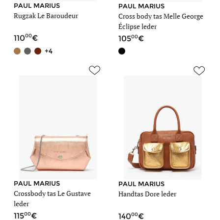
PAUL MARIUS
PAUL MARIUS
Rugzak Le Baroudeur
Cross body tas Melle George
Éclipse leder
00
00
110
105
+4
PAUL MARIUS
PAUL MARIUS
Crossbody tas Le Gustave
Handtas Dore leder
leder
00
00
115
140