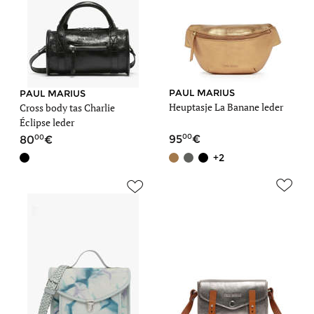
PAUL MARIUS
PAUL MARIUS
Heuptasje La Banane leder
Cross body tas Charlie
Éclipse leder
00
00
95
80
+2