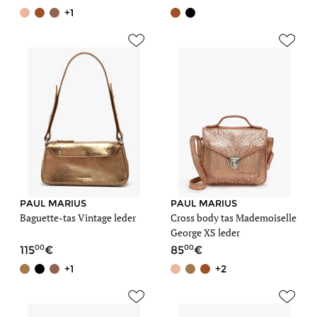
+1
PAUL MARIUS
PAUL MARIUS
Baguette-tas Vintage leder
Cross body tas Mademoiselle
George XS leder
00
00
115
85
+1
+2