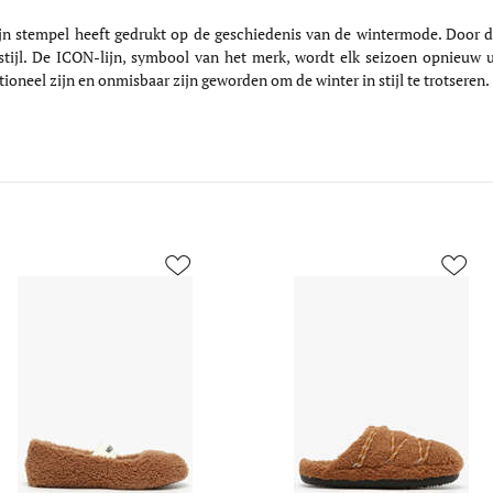
 stempel heeft gedrukt op de geschiedenis van de wintermode. Door de
stijl. De ICON-lijn, symbool van het merk, wordt elk seizoen opnieuw 
tioneel zijn en onmisbaar zijn geworden om de winter in stijl te trotseren.
547/ski-
://www.edisac.be/images/article_sm/1196035/ballerinas-
https://www.edisac.be/images/articl
moon-
-
boot-
-
bruin-
68f-
-
d2410040.jpg
https://www.edisac.be/images/articl
547/ski-
010.jpg
moon-
://www.edisac.be/images/article_me/1196035/ballerinas-
boot-