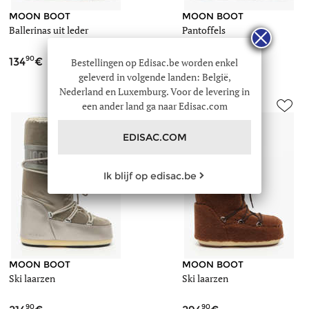
bruin-
-
68f-
MOON BOOT
MOON BOOT
Ballerinas uit leder
Pantoffels
-
d2410040.jpg
https://www.edisac.be/pantoffels-
-
moon-
90
90
134
124
Bestellingen op Edisac.be worden enkel
boot-
geleverd in volgende landen: België,
010.jpg
d2410040-
Nederland en Luxemburg. Voor de levering in
://www.edisac.be/ballerinas-
68f-
een ander land ga naar Edisac.com
nl/376959
462/ski-
://www.edisac.be/images/article_sm/1180457/ski-
https://www.edisac.be/images/articl
-
en-
laarzen-
EDISAC.COM
-
-
moon-
boot-
010-
Ik blijf op edisac.be
-
bruin-
181/ski-
68f-
7067
680.jpg
d1403080.jpg
462/ski-
://www.edisac.be/images/article_me/1180457/ski-
https://www.edisac.be/images/articl
://www.edisac.be/images/article_sm/1196040/ballerinas-
en-
laarzen-
-
moon-
-
boot-
MOON BOOT
MOON BOOT
-
Ski laarzen
Ski laarzen
-
bruin-
181/ski-
68f-
-
680.jpg
d1403080.jpg
90
90