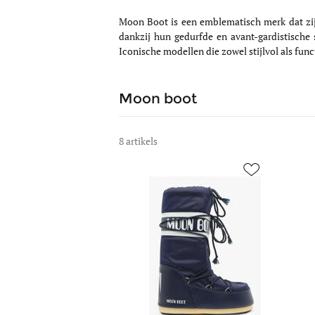
Moon Boot is een emblematisch merk dat zijn
dankzij hun gedurfde en avant-gardistische 
Iconische modellen die zowel stijlvol als func
Moon boot
8 artikels
https://www.edisac.be/images/article_sm/1180
https
laarzen-
uit-
moon-
leder
boot-
moon
zwart-
boot-
68f-
bruin
d1400440.jpg
68f-
https://www.edisac.be/images/article_me/1180
d2400
laarzen-
https