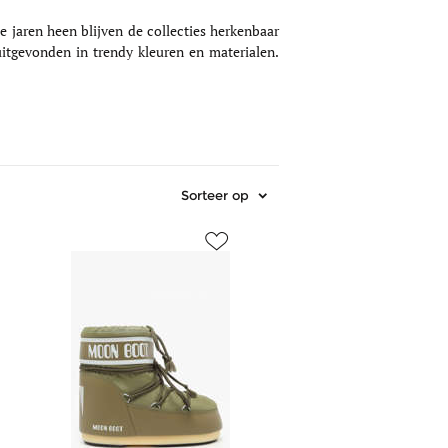
 jaren heen blijven de collecties herkenbaar
uitgevonden in trendy kleuren en materialen.
Sorteer op
e_sm/1196025/pantoffels-
https://www.edisac.be/images/article_sm/1180542/ski-
enkellaarsjes-
moon-
boot-
groen-
68f-
e_me/1196025/pantoffels-
d1409340.jpg
https://www.edisac.be/images/article_me/1180542/ski-
enkellaarsjes-