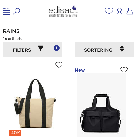
Home
/
Bagage
/
Rains
RAINS
16 artikels
1
FILTERS
SORTERING
New !
-40%