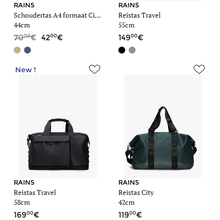
RAINS
RAINS
Schoudertas A4 formaat City City
Reistas Travel
44cm
55cm
00
00
00
70
42
149
New !
RAINS
RAINS
Reistas Travel
Reistas City
58cm
42cm
00
00
169
119