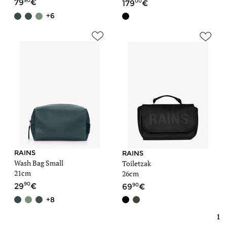
90
00
79
179
+6
RAINS
RAINS
Wash Bag Small
Toiletzak
21cm
26cm
90
90
29
69
+8
1