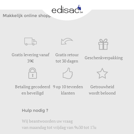
Makkelijk online shoppen
Gratis levering vanaf
Gratis retour
Geschenkverpakking
39
tot 30 dagen
Betaling gecodeerd
9 op 10 tevreden
Getrouwheid
en beveiligd
klanten
wordt beloond
Hulp nodig ?
Wij beantwoorden uw vraag
van maandag tot vrijdag van 9u30 tot 17u