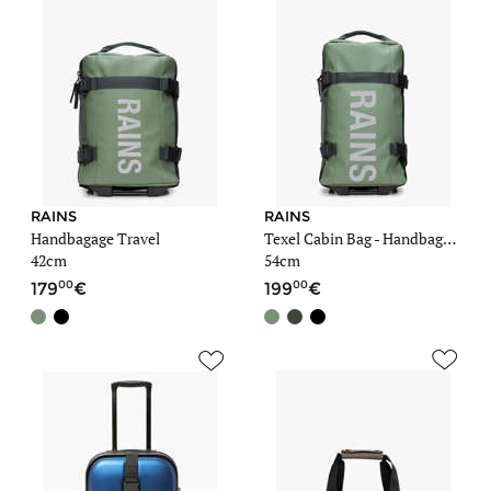
RAINS
RAINS
Handbagage Travel
Texel Cabin Bag - Handbagage
42cm
54cm
00
00
179
199