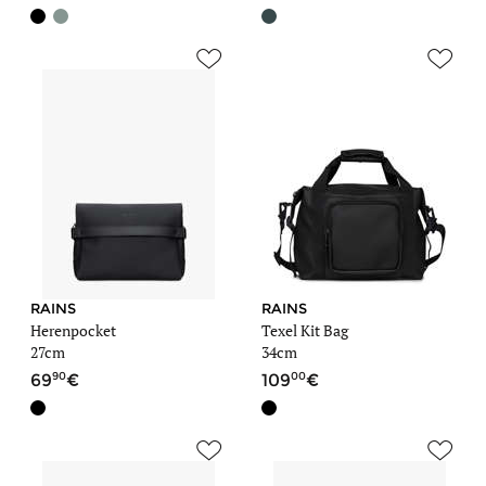
RAINS
RAINS
Herenpocket
Texel Kit Bag
27cm
34cm
90
00
69
109