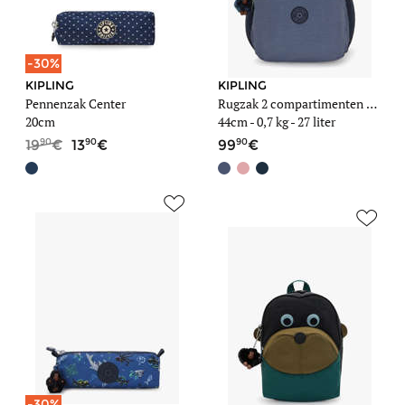
-30%
KIPLING
KIPLING
Pennenzak Center
Rugzak 2 compartimenten met 15" laptopvak
20cm
44cm -
0,7 kg
- 27 liter
90
90
90
19
13
99
-30%