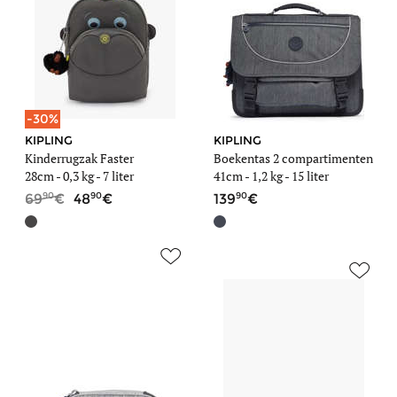
-30%
KIPLING
KIPLING
Kinderrugzak Faster
Boekentas 2 compartimenten
28cm -
0,3 kg
- 7 liter
41cm -
1,2 kg
- 15 liter
90
90
90
69
48
139