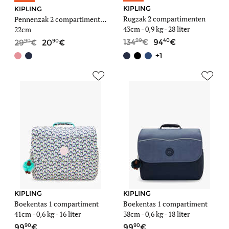
KIPLING
KIPLING
Rugzak 2 compartimenten
Pennenzak 2 compartimenten Back to school / pbg
43cm -
0,9 kg
- 28 liter
22cm
90
40
90
90
134
94
29
20
+1
KIPLING
KIPLING
Boekentas 1 compartiment
Boekentas 1 compartiment
41cm -
0,6 kg
- 16 liter
38cm -
0,6 kg
- 18 liter
90
90
99
99