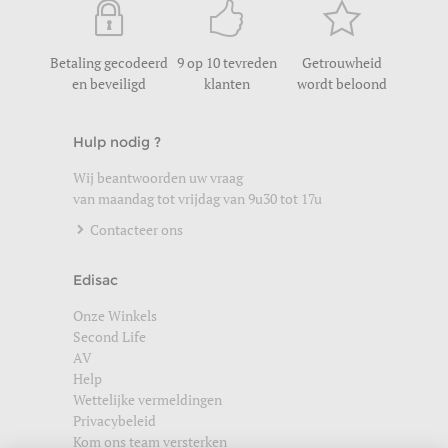
Betaling gecodeerd
9 op 10 tevreden
Getrouwheid
en beveiligd
klanten
wordt beloond
Hulp nodig ?
Wij beantwoorden uw vraag
van maandag tot vrijdag van 9u30 tot 17u
Contacteer ons
Edisac
Onze Winkels
Second Life
AV
Help
Wettelijke vermeldingen
Privacybeleid
Kom ons team versterken