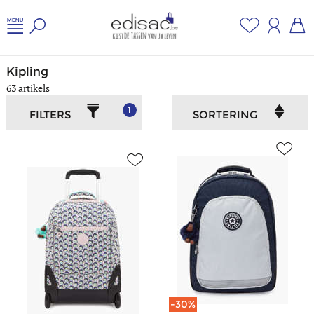
Home
/
Jongeren en school
/
Kipling
Kipling
63 artikels
1
FILTERS
SORTERING
-30%