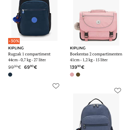
-30%
KIPLING
KIPLING
Rugzak 1 compartiment
Boekentas 2 compartimenten
44cm -
0,7 kg
- 27 liter
41cm -
1,2 kg
- 15 liter
90
90
90
99
69
139