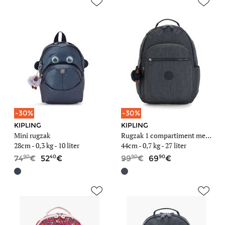
-30%
-30%
KIPLING
KIPLING
Mini rugzak
Rugzak 1 compartiment met 15" laptopvak
28cm -
0,3 kg
- 10 liter
44cm -
0,7 kg
- 27 liter
90
40
90
90
74
52
99
69