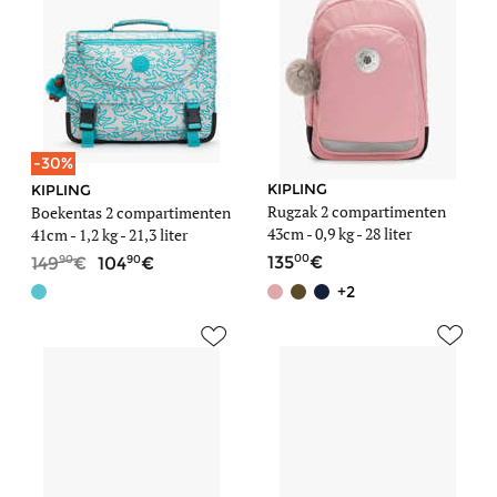
-30%
KIPLING
KIPLING
Rugzak 2 compartimenten
Boekentas 2 compartimenten
43cm -
0,9 kg
- 28 liter
41cm -
1,2 kg
- 21,3 liter
00
90
90
135
149
104
+2