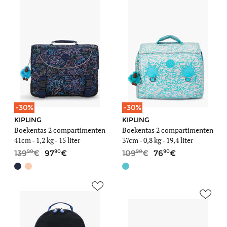
-30%
-30%
KIPLING
KIPLING
Boekentas 2 compartimenten
Boekentas 2 compartimenten
41cm -
1,2 kg
- 15 liter
37cm -
0,8 kg
- 19,4 liter
90
90
90
90
139
97
109
76