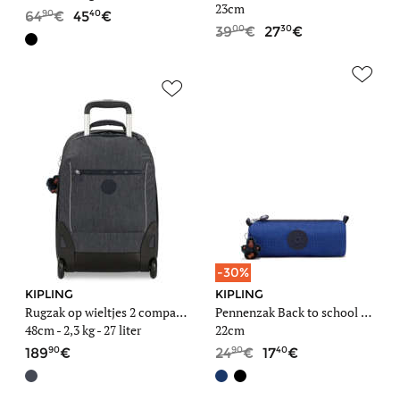
23cm
90
40
64
45
00
30
39
27
-30%
KIPLING
KIPLING
Rugzak op wieltjes 2 compartimenten met 15" laptopvak
Pennenzak Back to school 1 compartiment
48cm -
2,3 kg
- 27 liter
22cm
90
90
40
189
24
17