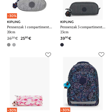
-30%
KIPLING
KIPLING
Pennenzak 1 compartiment Back to school / pbg
Pennenzak 3 compartimenten Back to school
20cm
23cm
90
80
90
36
25
39
-30%
-30%