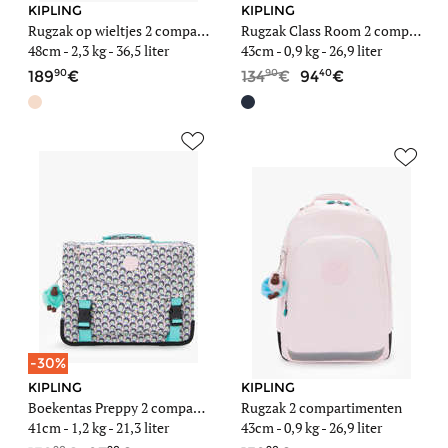
KIPLING
KIPLING
Rugzak op wieltjes 2 compartimenten met 15" laptopvak
Rugzak Class Room 2 compartimenten
48cm -
2,3 kg
- 36,5 liter
43cm -
0,9 kg
- 26,9 liter
90
90
40
189
134
94
-30%
KIPLING
KIPLING
Boekentas Preppy 2 compartimenten
Rugzak 2 compartimenten
41cm -
1,2 kg
- 21,3 liter
43cm -
0,9 kg
- 26,9 liter