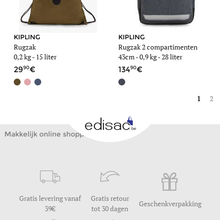
KIPLING
KIPLING
Rugzak
Rugzak 2 compartimenten
0,2 kg
- 15 liter
43cm -
0,9 kg
- 28 liter
90
90
29
134
1
2
Makkelijk online shoppen
Gratis levering vanaf
Gratis retour
Geschenkverpakking
39
tot 30 dagen