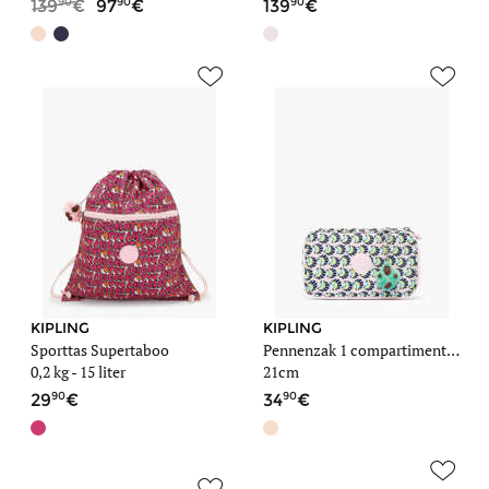
90
90
90
139
97
139
KIPLING
KIPLING
Sporttas Supertaboo
Pennenzak 1 compartiment Back to school
0,2 kg
- 15 liter
21cm
90
90
29
34