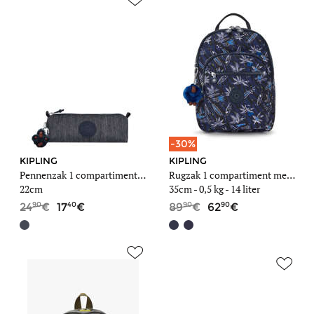
-30%
KIPLING
KIPLING
Pennenzak 1 compartiment Back to school
Rugzak 1 compartiment met 15" laptopvak
22cm
35cm -
0,5 kg
- 14 liter
90
40
90
90
24
17
89
62