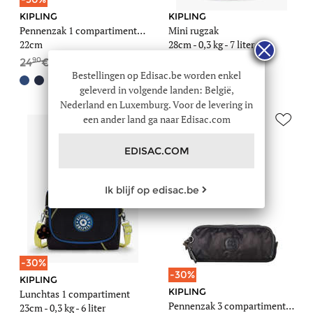
KIPLING
KIPLING
Pennenzak 1 compartiment Back to school / pbg
Mini rugzak
22cm
28cm -
0,3 kg
- 7 liter
90
40
90
24
17
69
Bestellingen op Edisac.be worden enkel
geleverd in volgende landen: België,
Nederland en Luxemburg. Voor de levering in
een ander land ga naar Edisac.com
EDISAC.COM
Ik blijf op edisac.be
-30%
-30%
KIPLING
KIPLING
Lunchtas 1 compartiment
Pennenzak 3 compartimenten Back to school / pbg
23cm -
0,3 kg
- 6 liter