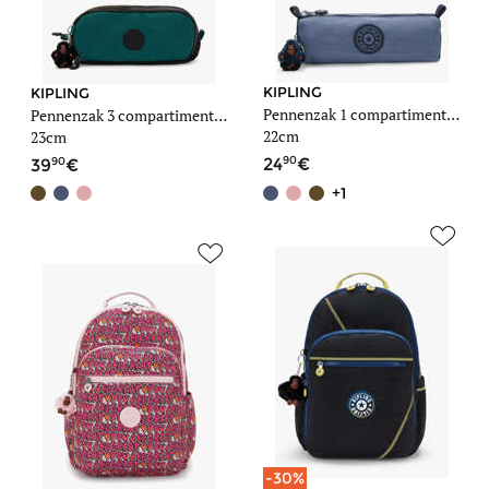
KIPLING
KIPLING
Pennenzak 1 compartiment Back to school
Pennenzak 3 compartimenten Back to school
22cm
23cm
90
90
24
39
+1
-30%