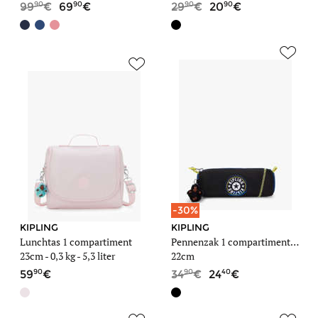
90
90
90
90
99
69
29
20
-30%
KIPLING
KIPLING
Lunchtas 1 compartiment
Pennenzak 1 compartiment Back to school / pbg
23cm -
0,3 kg
- 5,3 liter
22cm
90
90
40
59
34
24