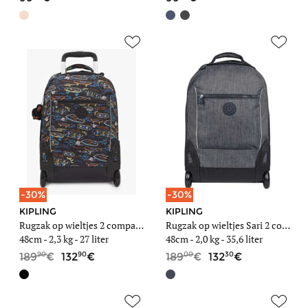
-30%
-30%
KIPLING
KIPLING
Rugzak op wieltjes 2 compartimenten met 15 laptopvak
Rugzak op wieltjes Sari 2 compartimenten
48cm -
2,3 kg
- 27 liter
48cm -
2,0 kg
- 35,6 liter
90
90
00
30
189
132
189
132