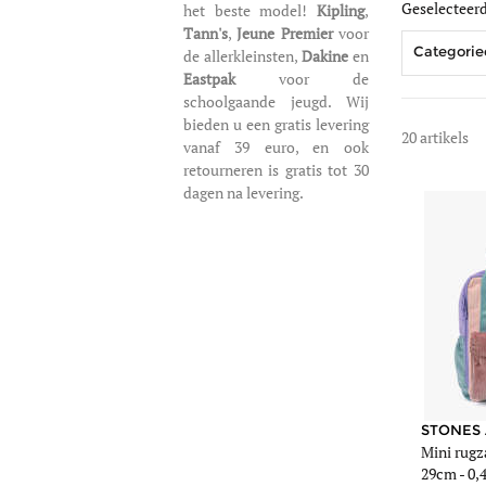
Geselecteerde
het beste model!
Kipling
,
Tann's
,
Jeune Premier
voor
Categorie
de allerkleinsten,
Dakine
en
Eastpak
voor de
schoolgaande jeugd. Wij
bieden u een gratis levering
20 artikels
vanaf 39 euro, en ook
retourneren is gratis tot 30
dagen na levering.
https://www.edis
rugzak-
stones-
and-
bones-
veelkleurig-
187-
000ivy-
g.jpg
https://www.edis
rugzak-
STONES
Mini rugz
stones-
29cm -
0,
and-