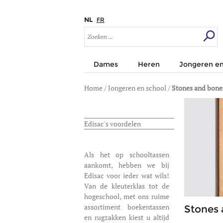
NL
FR
Dames
Heren
Jongeren en
Home
/
Jongeren en school
/
Stones and bone
Edisac's voordelen
Als het op schooltassen
aankomt, hebben we bij
Edisac voor ieder wat wils!
Van de kleuterklas tot de
hogeschool, met ons ruime
assortiment boekentassen
Stones 
en rugzakken kiest u altijd