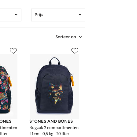
Prijs
Sorteer op
ntas-
mages/article_sm/1152365/rugzak-
https://www.edisac.be/images/article_sm/1241130/rugzak-
2-
compartimenten-
stones-
and-
bones-
blauw-
187-
00elan-
b.jpg
ntas-
mages/article_me/1152365/rugzak-
https://www.edisac.be/images/article_me/1241130/rugzak-
BONES
STONES AND BONES
timenten
Rugzak 2 compartimenten
2-
liter
41cm -
0,5 kg
- 20 liter
compartimenten-