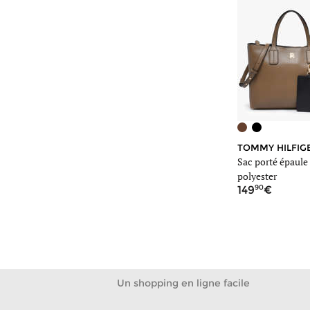
+1
ETRIER
TOMMY HILFIG
Sac bandoulière m torsade
Sac porté épaule 
cuir
polyester
00
90
159
149
Un shopping en ligne facile