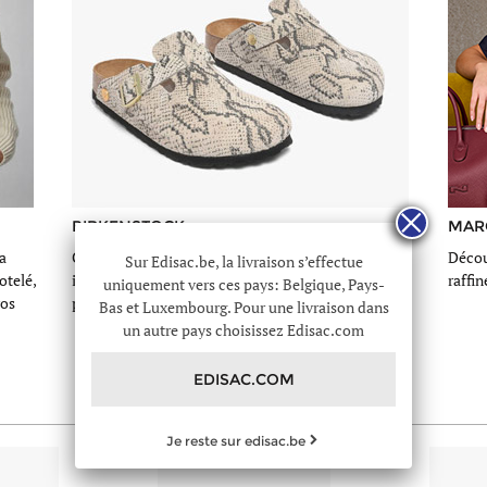
BIRKENSTOCK
MAR
a
Craquez pour les mules Birkenstock en cuir
Décou
Sur Edisac.be, la livraison s’effectue
otelé,
imprimé serpent ultra tendance, dont vous ne
raffin
uniquement vers ces pays: Belgique, Pays-
vos
pourrez plus vous passer.
Bas et Luxembourg. Pour une livraison dans
un autre pays choisissez Edisac.com
EDISAC.COM
Je reste sur edisac.be