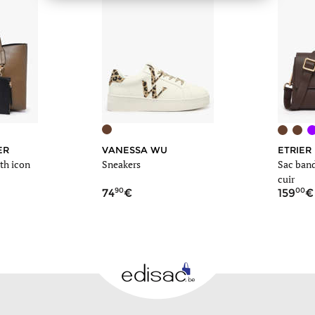
ER
VANESSA WU
ETRIER
th icon
Sneakers
Sac band
cuir
90
00
74
159