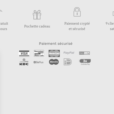
ratuit
Paiement crypté
9 cli
Pochette cadeau
jours
et sécurisé
sa
Paiement sécurisé