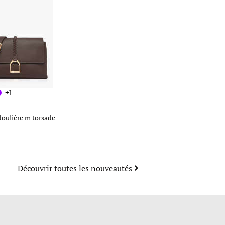
+1
TOMMY HILFIGER
oulière m torsade
Sac porté épaule th icon
polyester
90
149
Découvrir toutes les nouveautés