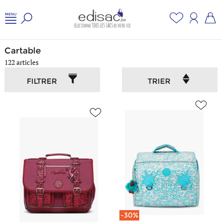
Accueil
/
Sac scolaire
/
Cartable
Cartable
122 articles
FILTRER
TRIER
-30%