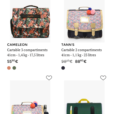
CAMELEON
TANN'S
Cartable 3 compartiments
Cartable 2 compartiments
41cm -
1,4 kg
- 17,5 litres
41cm -
1,1 kg
- 23 litres
90
45
60
55
98
88