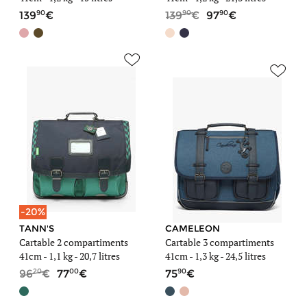
90
90
90
139
139
97
-20%
TANN'S
CAMELEON
Cartable 2 compartiments
Cartable 3 compartiments
41cm -
1,1 kg
- 20,7 litres
41cm -
1,3 kg
- 24,5 litres
20
00
90
96
77
75