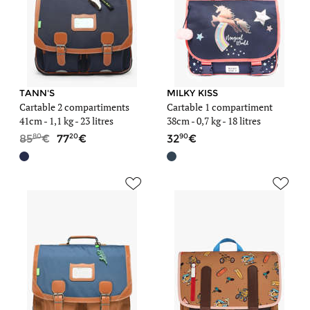
TANN'S
MILKY KISS
Cartable 2 compartiments
Cartable 1 compartiment
41cm -
1,1 kg
- 23 litres
38cm -
0,7 kg
- 18 litres
80
20
90
85
77
32