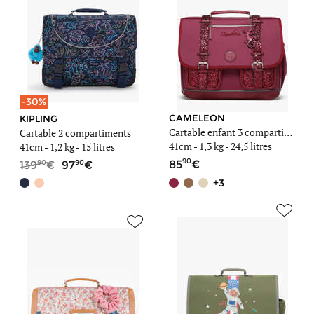
-30%
CAMELEON
KIPLING
Cartable enfant 3 compartiments
Cartable 2 compartiments
41cm -
1,3 kg
- 24,5 litres
41cm -
1,2 kg
- 15 litres
90
90
90
85
139
97
+3