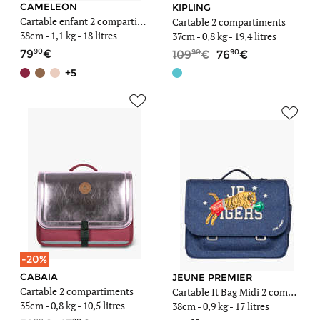
CAMELEON
KIPLING
Cartable enfant 2 compartiments
Cartable 2 compartiments
38cm -
1,1 kg
- 18 litres
37cm -
0,8 kg
- 19,4 litres
90
90
90
79
109
76
+5
-20%
CABAIA
JEUNE PREMIER
Cartable 2 compartiments
Cartable It Bag Midi 2 compartiments
35cm -
0,8 kg
- 10,5 litres
38cm -
0,9 kg
- 17 litres