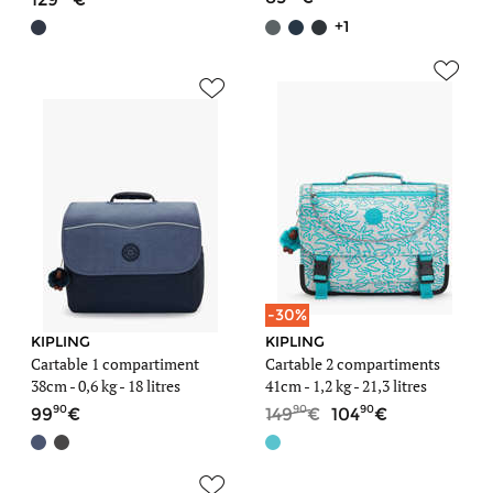
+1
-30%
KIPLING
KIPLING
Cartable 1 compartiment
Cartable 2 compartiments
38cm -
0,6 kg
- 18 litres
41cm -
1,2 kg
- 21,3 litres
90
90
90
99
149
104