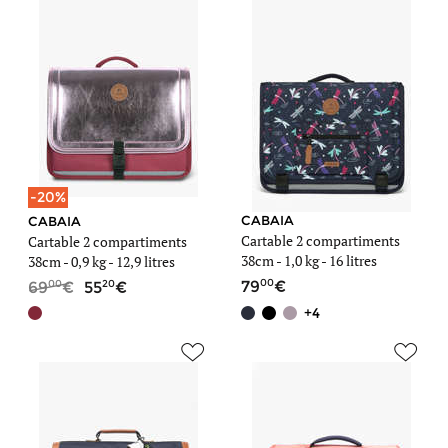
-20%
CABAIA
CABAIA
Cartable 2 compartiments
Cartable 2 compartiments
38cm -
1,0 kg
- 16 litres
38cm -
0,9 kg
- 12,9 litres
00
00
20
79
69
55
+4