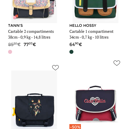
TANN'S
HELLO HOSSY
Cartable 2 compartiments
Cartable 1 compartiment
38cm -
0,9 kg
- 14,8 litres
34cm -
0,7 kg
- 10 litres
80
20
90
85
77
64
-50%