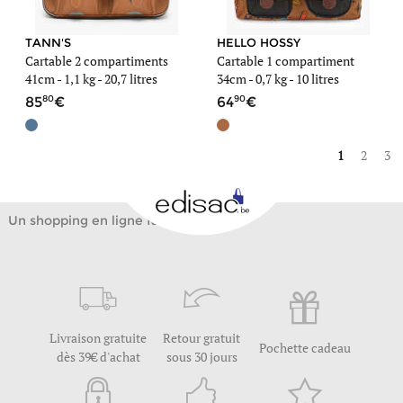
TANN'S
HELLO HOSSY
Cartable 2 compartiments
Cartable 1 compartiment
41cm -
1,1 kg
- 20,7 litres
34cm -
0,7 kg
- 10 litres
80
90
85
64
1
2
3
Un shopping en ligne facile
Livraison gratuite
Retour gratuit
Pochette cadeau
dès 39€ d'achat
sous 30 jours