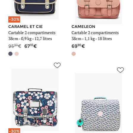
-30%
CARAMEL ET CIE
CAMELEON
Cartable 2 compartiments
Cartable 2 compartiments
38cm -
0,9 kg
- 12,7 litres
38cm -
1,1 kg
- 18 litres
90
10
90
95
67
69
-30%