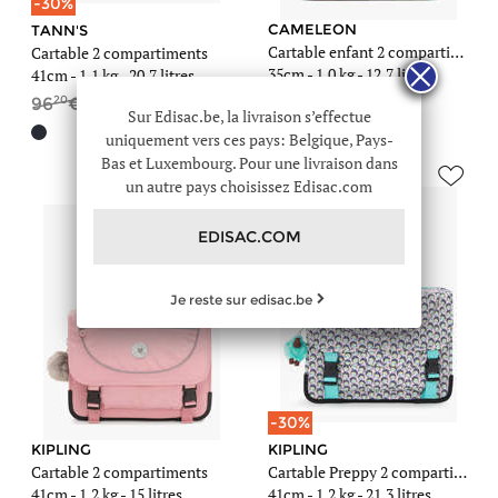
-30%
CAMELEON
TANN'S
Cartable enfant 2 compartiments
Cartable 2 compartiments
35cm -
1,0 kg
- 12,7 litres
41cm -
1,1 kg
- 20,7 litres
90
20
30
75
96
67
Sur Edisac.be, la livraison s’effectue
+5
uniquement vers ces pays: Belgique, Pays-
Bas et Luxembourg. Pour une livraison dans
un autre pays choisissez Edisac.com
EDISAC.COM
Je reste sur edisac.be
-30%
KIPLING
KIPLING
Cartable 2 compartiments
Cartable Preppy 2 compartiments
41cm -
1,2 kg
- 15 litres
41cm -
1,2 kg
- 21,3 litres