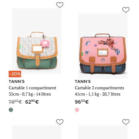
-20%
TANN'S
TANN'S
Cartable 1 compartiment
Cartable 2 compartiments
35cm -
0,7 kg
- 14 litres
41cm -
1,1 kg
- 20,7 litres
65
90
20
78
62
96