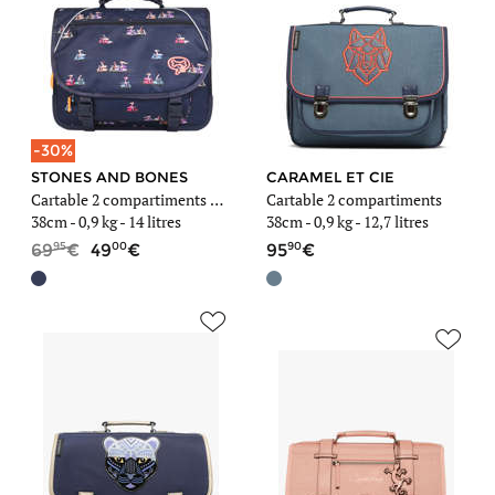
-30%
STONES AND BONES
CARAMEL ET CIE
Cartable 2 compartiments Lily Girls
Cartable 2 compartiments
38cm -
0,9 kg
- 14 litres
38cm -
0,9 kg
- 12,7 litres
95
00
90
69
49
95