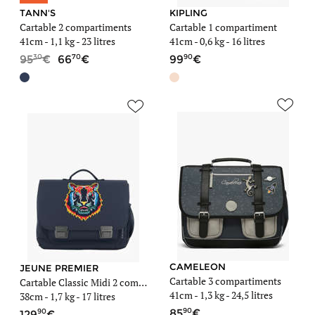
TANN'S
KIPLING
Cartable 2 compartiments
Cartable 1 compartiment
41cm -
1,1 kg
- 23 litres
41cm -
0,6 kg
- 16 litres
30
70
90
95
66
99
CAMELEON
JEUNE PREMIER
Cartable 3 compartiments
Cartable Classic Midi 2 compartiments
41cm -
1,3 kg
- 24,5 litres
38cm -
1,7 kg
- 17 litres
90
90
85
129