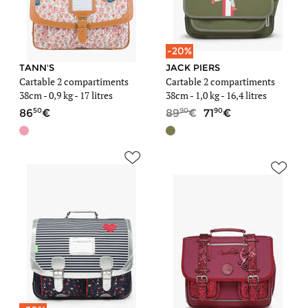
-20%
TANN'S
JACK PIERS
Cartable 2 compartiments
Cartable 2 compartiments
38cm -
0,9 kg
- 17 litres
38cm -
1,0 kg
- 16,4 litres
50
90
90
86
89
71