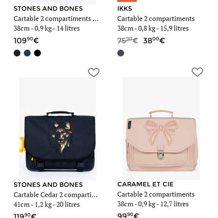
STONES AND BONES
IKKS
Cartable 2 compartiments Lily Boys
Cartable 2 compartiments
38cm -
0,9 kg
- 14 litres
38cm -
0,8 kg
- 15,9 litres
90
90
00
109
75
38
CARAMEL ET CIE
STONES AND BONES
Cartable 2 compartiments
Cartable Cedar 2 compartiments
38cm -
0,9 kg
- 12,7 litres
41cm -
1,2 kg
- 20 litres
90
90
99
119