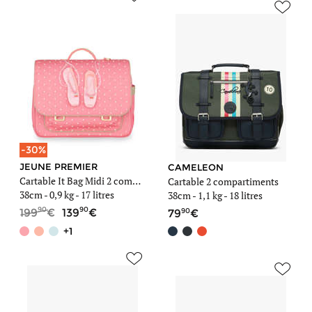
-30%
JEUNE PREMIER
CAMELEON
Cartable It Bag Midi 2 compartiments
Cartable 2 compartiments
38cm -
0,9 kg
- 17 litres
38cm -
1,1 kg
- 18 litres
90
90
90
199
139
79
+1