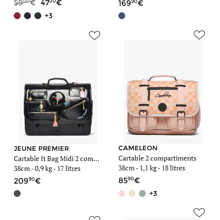
00
20
90
59
47
169
+3
CAMELEON
JEUNE PREMIER
Cartable 2 compartiments
Cartable It Bag Midi 2 compartiments
38cm -
1,1 kg
- 18 litres
38cm -
0,9 kg
- 17 litres
90
90
85
209
+3