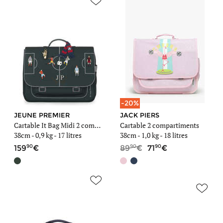
-20%
JEUNE PREMIER
JACK PIERS
Cartable It Bag Midi 2 compartiments
Cartable 2 compartiments
38cm -
0,9 kg
- 17 litres
38cm -
1,0 kg
- 18 litres
90
90
90
159
89
71