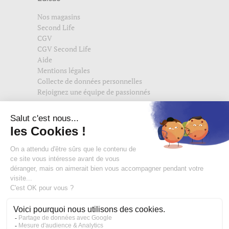
Nos magasins
Second Life
CGV
CGV Second Life
Aide
Mentions légales
Collecte de données personnelles
Rejoignez une équipe de passionnés
Suivez-nous également sur
edisac.com
et
edisac.nl
.
Rejoignez la communauté edisac :
Des modeuses comblées