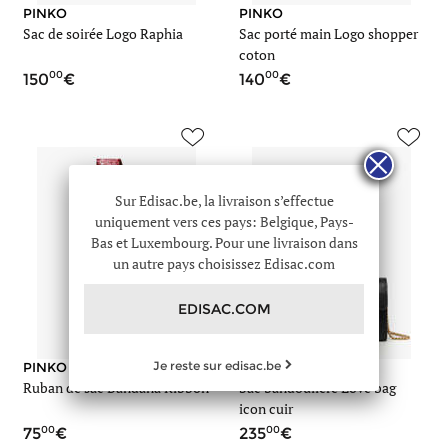
PINKO
PINKO
Sac de soirée Logo Raphia
Sac porté main Logo shopper
coton
00
00
150
140
Sur Edisac.be, la livraison s’effectue
uniquement vers ces pays: Belgique, Pays-
Bas et Luxembourg. Pour une livraison dans
un autre pays choisissez Edisac.com
EDISAC.COM
Je reste sur edisac.be
PINKO
PINKO
Ruban de sac Bandana Ribbon
Sac bandoulière Love bag
icon cuir
00
00
75
235