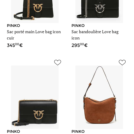
PINKO
PINKO
Sac porté main Love bag icon
Sac bandoulière Love bag
cuir
icon
00
00
345
295
PINKO
PINKO