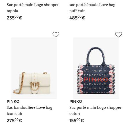
Sac porté main Logo shopper
sac porté épaule Love bag
raphia
puff cuir
00
00
235
485
PINKO
PINKO
Sac bandoulière Love bag
Sac porté main Logo shopper
icon cuir
coton
00
00
275
155