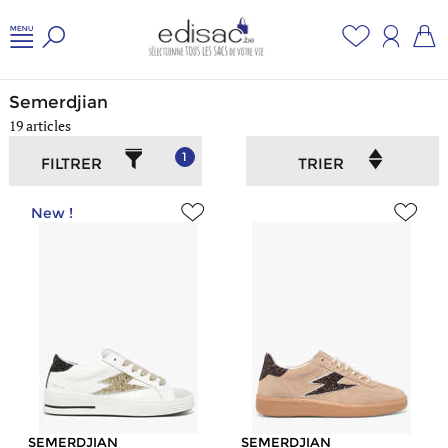
Accueil
/
Chaussures
/
Semerdjian
Semerdjian
19 articles
1
FILTRER
TRIER
New !
SEMERDJIAN
SEMERDJIAN