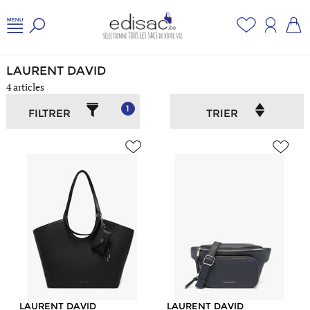
Accueil
/
Femme
/
Laurent david
LAURENT DAVID
4 articles
1
FILTRER
TRIER
LAURENT DAVID
LAURENT DAVID