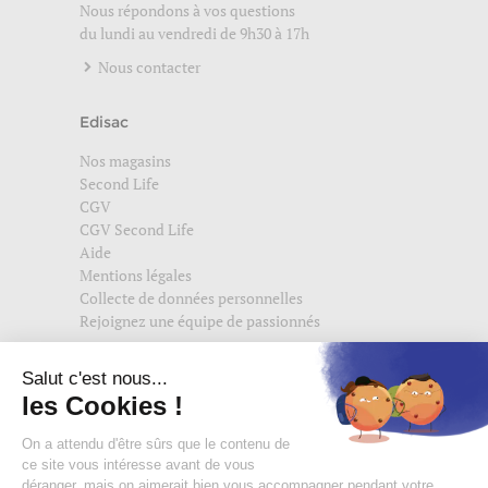
Nous répondons à vos questions
du lundi au vendredi de 9h30 à 17h
Nous contacter
Edisac
Nos magasins
Second Life
CGV
CGV Second Life
Aide
Mentions légales
Collecte de données personnelles
Rejoignez une équipe de passionnés
Suivez-nous également sur
edisac.com
et
edisac.nl
.
Rejoignez la communauté edisac :