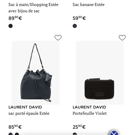
Sac à main/Shopping Estée
Sac banane Estée
avec bijou de sac
90
90
89
59
LAURENT DAVID
LAURENT DAVID
sac porté épaule Estée
Portefeuille Violet
90
90
85
25