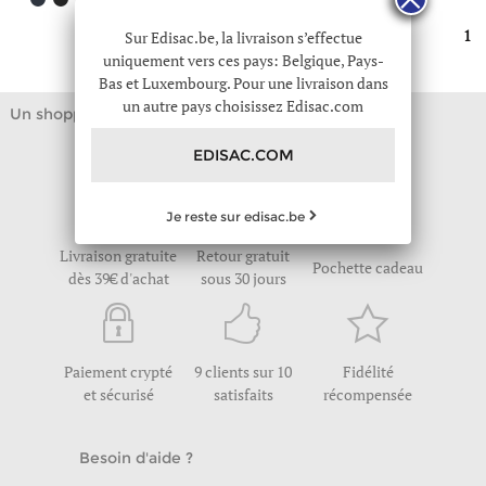
1
Sur Edisac.be, la livraison s’effectue
uniquement vers ces pays: Belgique, Pays-
Bas et Luxembourg. Pour une livraison dans
un autre pays choisissez Edisac.com
Un shopping en ligne facile
EDISAC.COM
Je reste sur edisac.be
Livraison gratuite
Retour gratuit
Pochette cadeau
dès 39€ d'achat
sous 30 jours
Paiement crypté
9 clients sur 10
Fidélité
et sécurisé
satisfaits
récompensée
Besoin d'aide ?