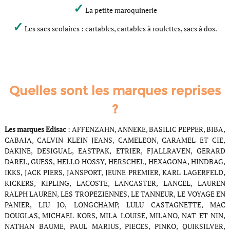
✓
La petite maroquinerie
✓
Les sacs scolaires : cartables, cartables à roulettes, sacs à dos.
Quelles sont les marques reprises
?
Les marques Edisac
: AFFENZAHN, ANNEKE, BASILIC PEPPER, BIBA,
CABAIA, CALVIN KLEIN JEANS, CAMELEON, CARAMEL ET CIE,
DAKINE, DESIGUAL, EASTPAK, ETRIER, FJALLRAVEN, GERARD
DAREL, GUESS, HELLO HOSSY, HERSCHEL, HEXAGONA, HINDBAG,
IKKS, JACK PIERS, JANSPORT, JEUNE PREMIER, KARL LAGERFELD,
KICKERS, KIPLING, LACOSTE, LANCASTER, LANCEL, LAUREN
RALPH LAUREN, LES TROPEZIENNES, LE TANNEUR, LE VOYAGE EN
PANIER, LIU JO, LONGCHAMP, LULU CASTAGNETTE, MAC
DOUGLAS, MICHAEL KORS, MILA LOUISE, MILANO, NAT ET NIN,
NATHAN BAUME, PAUL MARIUS, PIECES, PINKO, QUIKSILVER,