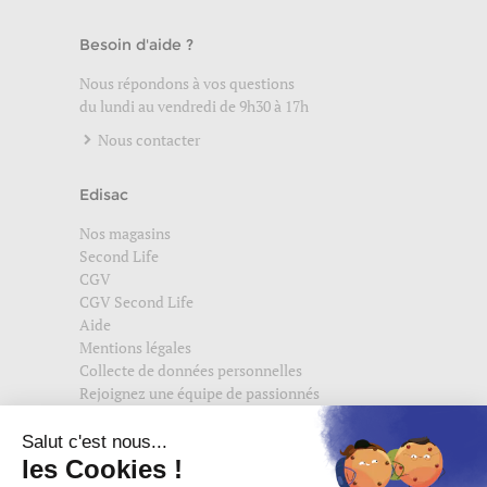
Besoin d'aide ?
Nous répondons à vos questions
du lundi au vendredi de 9h30 à 17h
Nous contacter
Edisac
Nos magasins
Second Life
CGV
CGV Second Life
Aide
Mentions légales
Collecte de données personnelles
Rejoignez une équipe de passionnés
Suivez-nous également sur
edisac.com
et
edisac.nl
.