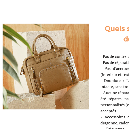
Quels s
d
- Pas de contre
- Pas de réparat
- Pas d'accroc
(intérieur et l'ex
- Doublure : L
intacte, sans tro
- Aucune répara
été réparés p
personnalisés (e
acceptés.
- Accessoires d
dragonne, cadena
- Étiquettes 