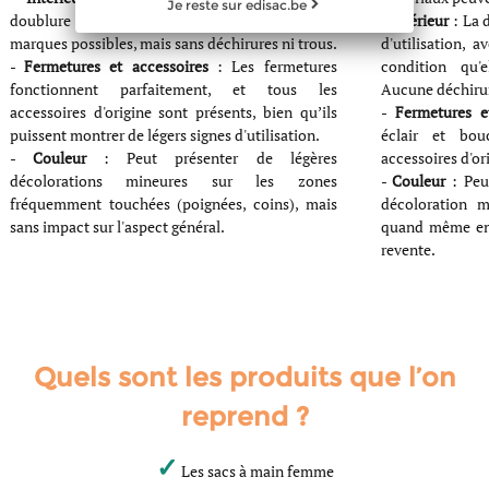
Je reste sur edisac.be
doublure est en très bon état, avec de légères
-
Intérieur
: La 
marques possibles, mais sans déchirures ni trous.
d'utilisation, 
-
Fermetures et accessoires
: Les fermetures
condition qu'e
fonctionnent parfaitement, et tous les
Aucune déchirur
accessoires d'origine sont présents, bien qu’ils
-
Fermetures e
puissent montrer de légers signes d'utilisation.
éclair et bou
-
Couleur
: Peut présenter de légères
accessoires d'or
décolorations mineures sur les zones
-
Couleur
: Peut
fréquemment touchées (poignées, coins), mais
décoloration m
sans impact sur l'aspect général.
quand même en 
revente.
Quels sont les produits que l’on
reprend ?
✓
Les sacs à main femme