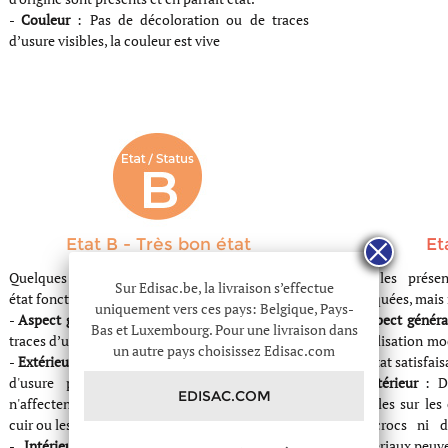
-
Couleur
: Pas de décoloration ou de traces
d’usure visibles, la couleur est vive
Etat B - Très bon état
Et
Quelques signes d’usure légers mais en très bon
Articles prése
Sur Edisac.be, la livraison s’effectue
état fonctionnel et esthétique.
marquées, mais r
uniquement vers ces pays: Belgique, Pays-
-
Aspect général
: Article ne présentant que des
-
Aspect généra
Bas et Luxembourg. Pour une livraison dans
traces d’usures mineures (invisible à 30cm)
d'utilisation mo
un autre pays choisissez Edisac.com
-
Extérieur
: Quelques petites marques ou traces
un état satisfais
d'usure peuvent être présentes, mais elles
-
Extérieur
: De
EDISAC.COM
n'affectent pas l'apparence générale du sac. Le
visibles sur le
cuir ou les matériaux ne sont pas abîmés.
d'accrocs ni 
-
Intérieur
: Propre, sans tache visible. La
matériaux peuve