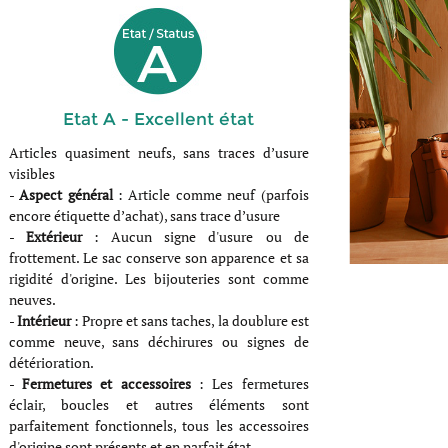
Etat A - Excellent état
Articles quasiment neufs, sans traces d’usure
visibles
-
Aspect général
: Article comme neuf (parfois
encore étiquette d’achat), sans trace d’usure
-
Extérieur
: Aucun signe d'usure ou de
frottement. Le sac conserve son apparence et sa
rigidité d'origine. Les bijouteries sont comme
neuves.
-
Intérieur
: Propre et sans taches, la doublure est
comme neuve, sans déchirures ou signes de
détérioration.
-
Fermetures et accessoires
: Les fermetures
éclair, boucles et autres éléments sont
parfaitement fonctionnels, tous les accessoires
d'origine sont présents et en parfait état.