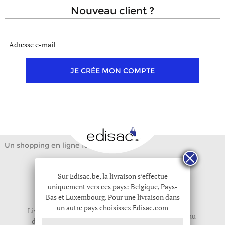
nouveau client ?
JE CRÉE MON COMPTE
Un shopping en ligne facile
Sur Edisac.be, la livraison s’effectue
uniquement vers ces pays: Belgique, Pays-
Bas et Luxembourg. Pour une livraison dans
un autre pays choisissez Edisac.com
Livraison gratuite
Retour gratuit
Pochette cadeau
dès 39€ d'achat
sous 30 jours