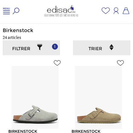
Accueil
/
Chaussures
/
Birkenstock
Birkenstock
24 articles
1
FILTRER
TRIER
BIRKENSTOCK
BIRKENSTOCK