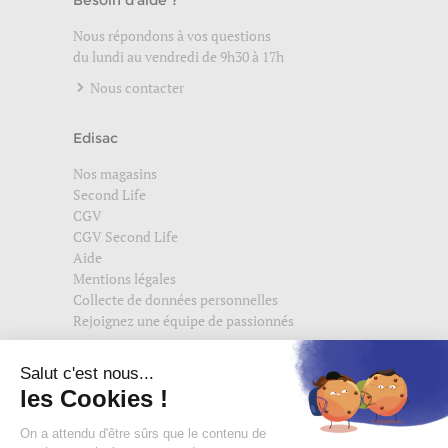
Besoin d'aide ?
Nous répondons à vos questions
du lundi au vendredi de 9h30 à 17h
Nous contacter
Edisac
Nos magasins
Second Life
CGV
CGV Second Life
Aide
Mentions légales
Collecte de données personnelles
Rejoignez une équipe de passionnés
Suivez-nous également sur
edisac.com
et
edisac.nl
.
Rejoignez la communauté edisac :