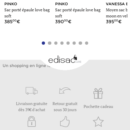
PINKO
PINKO
VANESSA B
Sac porté épaule love bag
Sac porté épaule love bag
Moyen sac ba
soft
soft
moon en velo
00
00
00
385
390
395
Un shopping en ligne facile
Livraison gratuite
Retour gratuit
Pochette cadeau
dès 39€ d'achat
sous 30 jours