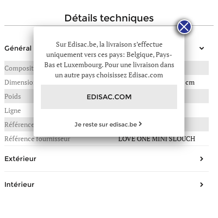
détails techniques
Sur Edisac.be, la livraison s’effectue
Général
uniquement vers ces pays: Belgique, Pays-
Bas et Luxembourg. Pour une livraison dans
Composition
CHEVRE
un autre pays choisissez Edisac.com
Dimensions
22(L) x 6(P) x 13(H) en cm
Poids
0,460 kg
EDISAC.COM
Ligne
Love bag soft
Référence :
26E-6244A0F6
Je reste sur edisac.be
Référence fournisseur
LOVE ONE MINI SLOUCH
Extérieur
Forme
Sac bandoulière, sac porté
Intérieur
épaule
Matière/Aspect
Cuir, Aspect daim
Nombre de compartiments
1
Type de fermeture
Rabat, Aimant