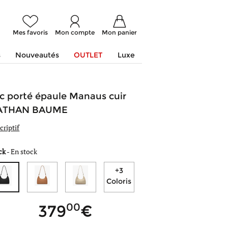
Mes favoris
Mon compte
Mon panier
s
Nouveautés
OUTLET
Luxe
c porté épaule Manaus cuir
ATHAN BAUME
criptif
ck
-
En stock
+3
Coloris
00
379
- de
coloris