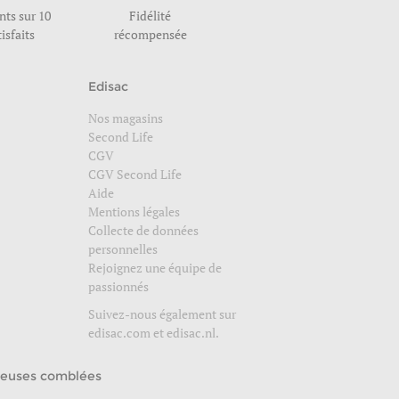
ents sur 10
Fidélité
tisfaits
récompensée
Edisac
Nos magasins
Second Life
CGV
CGV Second Life
Aide
Mentions légales
Collecte de données
personnelles
Rejoignez une équipe de
passionnés
Suivez-nous également sur
edisac.com
et
edisac.nl
.
euses comblées