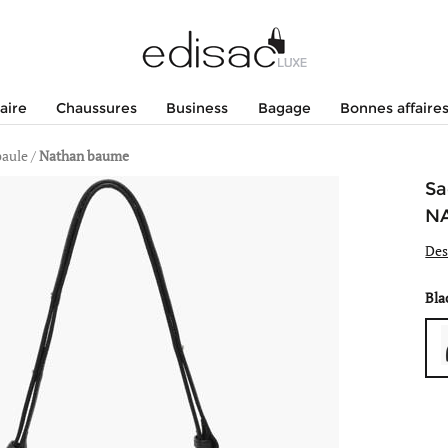
aire
Chaussures
Business
Bagage
Bonnes affaire
paule
/
Nathan baume
Sa
N
Des
Bla