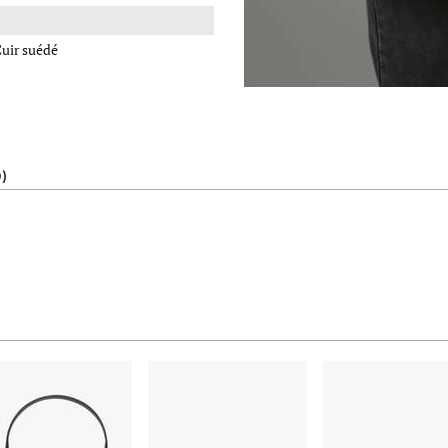
uir suédé
0)