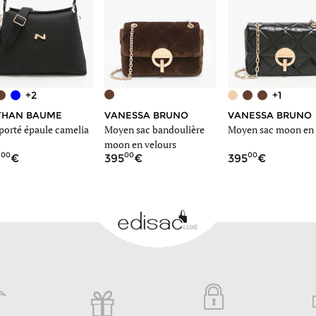
+2
+1
THAN BAUME
VANESSA BRUNO
VANESSA BRUNO
porté épaule camelia
Moyen sac bandoulière
Moyen sac moon en 
moon en velours
00
00
00
9
395
395