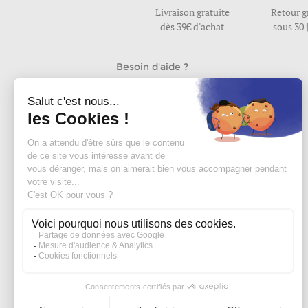
Livraison gratuite
Retour g
dès 39€ d'achat
sous 30 
Besoin d'aide ?
Nous répondons à vos questions
du lundi au vendredi de 9h30 à 17h
Nous contacter
Rejoignez la communauté edisac :