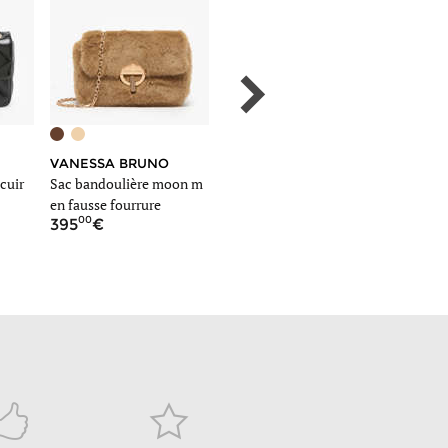
VANESSA BRUNO
VANESSA BRUNO
LE TA
cuir
Sac bandoulière moon m
Sac bandoulière moon lin
Sac ban
en fausse fourrure
cuir
00
00
00
395
395
380