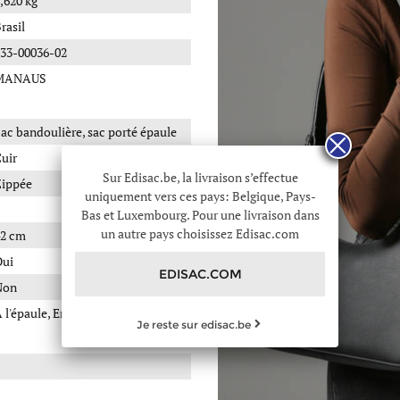
,620 kg
rasil
33-00036-02
MANAUS
ac bandoulière, sac porté épaule
uir
Sur Edisac.be, la livraison s’effectue
ippée
uniquement vers ces pays: Belgique, Pays-
Bas et Luxembourg. Pour une livraison dans
un autre pays choisissez Edisac.com
2 cm
Oui
EDISAC.COM
Non
 l'épaule, En bandoulière
Je reste sur edisac.be