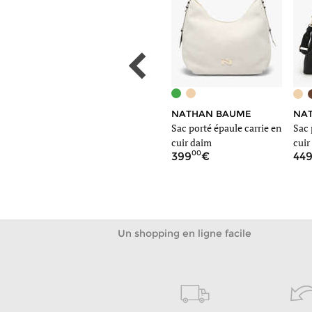
ME
NATHAN BAUME
NA
LONGCHAMP
sam cuir
Sac porté épaule carrie en
Sac 
Sac porté travers le roseau
cuir daim
cuir
raphia
00
00
399
44
420
Un shopping en ligne facile