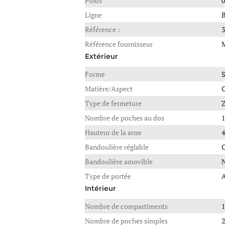
Poids
0
Ligne
B
Référence :
3
Référence fournisseur
Extérieur
Forme
S
Matière/Aspect
C
Type de fermeture
Z
Nombre de poches au dos
1
Hauteur de la anse
4
Bandoulière réglable
Bandoulière amovible
Type de portée
A
Intérieur
Nombre de compartiments
1
Nombre de poches simples
2