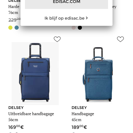
DELSEY
DELSEY
EDISAC.COM
Harde reiskoffer Belmont +
Harde reiskoffer Moncey
76cm
69cm
Ik blijf op edisac.be
00
40
00
40
229
137
219
131
DELSEY
DELSEY
Uitbreidbare handbagage
Handbagage
56cm
45cm
00
00
169
189