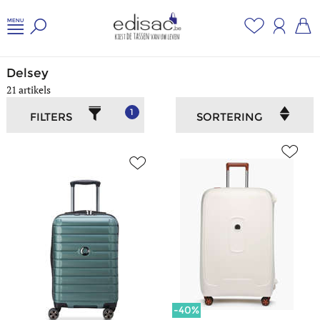
Home
/
Bagage
/
Delsey
Delsey
21 artikels
1
FILTERS
SORTERING
-40%