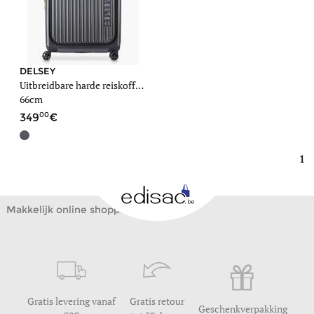
DELSEY
Uitbreidbare harde reiskoffer Securitime
66cm
00
349
1
Makkelijk online shoppen
Gratis levering vanaf
Gratis retour
Geschenkverpakking