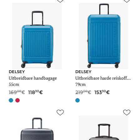
DELSEY
DELSEY
Uitbreidbare handbagage
Uitbreidbare harde reiskoffer Lutece
55cm
79cm
00
30
00
30
169
118
219
153