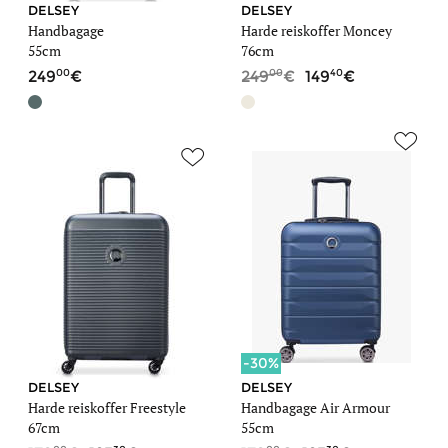
DELSEY
DELSEY
Handbagage
Harde reiskoffer Moncey
55cm
76cm
00
00
40
249
249
149
-30%
DELSEY
DELSEY
Harde reiskoffer Freestyle
Handbagage Air Armour
67cm
55cm