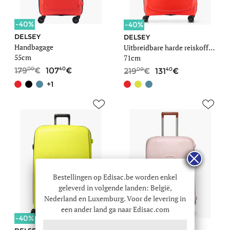
-40%
-40%
DELSEY
DELSEY
Handbagage
Uitbreidbare harde reiskoffer Belmont +
55cm
71cm
00
40
00
40
179
107
219
131
+1
Bestellingen op Edisac.be worden enkel
geleverd in volgende landen: België,
Nederland en Luxemburg. Voor de levering in
een ander land ga naar Edisac.com
-40%
-40%