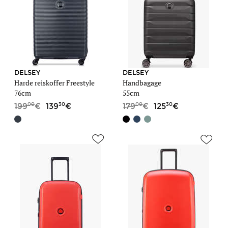
DELSEY
DELSEY
Harde reiskoffer Freestyle
Handbagage
76cm
55cm
00
30
00
30
199
139
179
125