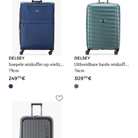
DELSEY
DELSEY
Soepele reiskoffer op wieltjes Maubert 2.0
Uitbreidbare harde reiskoffer Shadow 5.0
79cm
76cm
00
00
249
309