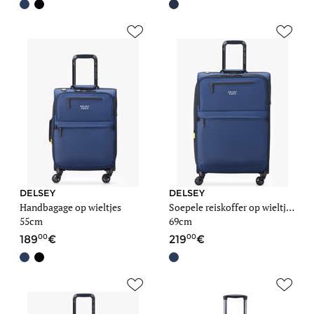
DELSEY
DELSEY
Handbagage op wieltjes
Soepele reiskoffer op wieltjes Maubert 2.0
55cm
69cm
00
00
189
219