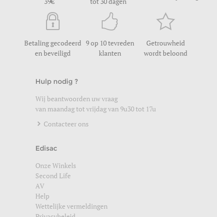
39
tot 30 dagen
Betaling gecodeerd
9 op 10 tevreden
Getrouwheid
en beveiligd
klanten
wordt beloond
Hulp nodig ?
Wij beantwoorden uw vraag
van maandag tot vrijdag van 9u30 tot 17u
Contacteer ons
Edisac
Onze Winkels
Second Life
AV
Help
Wettelijke vermeldingen
Privacybeleid