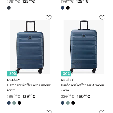
00
30
00
30
179
125
179
125
-30%
-30%
DELSEY
DELSEY
Harde reiskoffer Air Armour
Harde reiskoffer Air Armour
68cm
77cm
00
30
00
30
199
139
229
160