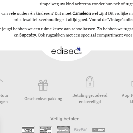
simpelweg uw kind achterna zonder hun nek of rug t
t van vele ouders én kinderen? Dat moet
Cameleon
wel zijn! Dit vrolijke m
prijs-kwaliteitsverhouding zit altijd goed. Vooral de 'Vintage' collec
e jeugd hebben we een ruime keuze aan schooltassen. Zo hebben we rugz
en
Superdry
. Ook rugzakken met een speciaal compartiment voor u
etour
Betaling gecodeerd
9 op 1
Geschenkverpakking
dagen
en beveiligd
k
Veilig betalen