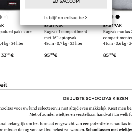
EDISAC.COM
+1
+6
Ik blijf op edisac.be
AK
EASTPAK
EASTPAK
padded pak'r core
Rugzak 1 compartiment
Rugzak morius 
met 16" laptopvak
compartimente
,4 kg
- 24 liter
48cm -
0,7 kg
- 23 liter
41cm -
0,6 kg
- 3
90
00
00
33
95
85
teit
DE JUISTE SCHOOLTAS KIEZEN
hooltas voor uw kind selecteren is niet altijd even makkelijk. Kiest men b
Met of zonder wieltjes en verstelbaar handvat? En welk f
oral belangrijk om het formaat en gewicht van een potentiële schooltas in
oe minder de rug van uw kind belast zal worden.
Schooltassen met wieltje