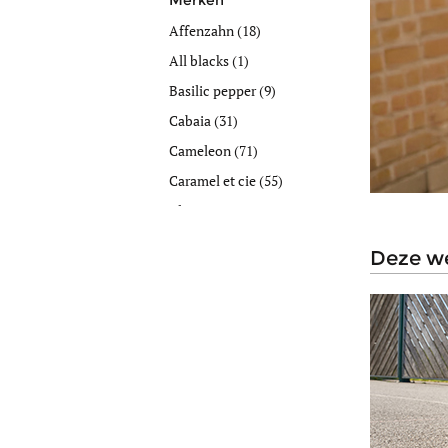
Merken
Affenzahn
(18)
All blacks
(1)
Basilic pepper
(9)
Cabaia
(31)
Cameleon
(71)
Caramel et cie
(55)
Cluse
(1)
Converse
(3)
deze w
Dakine
(2)
Dickies
(2)
Disney
(2)
Dopper
(4)
Eastpak
(91)
Fc barcelone
(3)