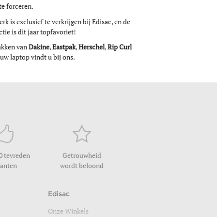
e forceren.
erk is exclusief te verkrijgen bij Edisac, en de
tie is dit jaar topfavoriet!
akken van
Dakine
,
Eastpak
,
Herschel
,
Rip Curl
w laptop vindt u bij ons.
0 tevreden
Getrouwheid
lanten
wordt beloond
Edisac
Onze Winkels