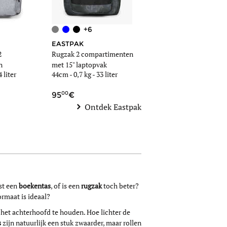
+6
+1
EASTPAK
EASTPAK
2
Rugzak 2 compartimenten
Rugzak padded pak'r co
n
met 15" laptopvak
4 liter
44cm -
0,7 kg
- 33 liter
40cm -
0,4 kg
- 24 liter
00
00
90
95
55
33
Ontdek Eastpak
est een
boekentas
, of is een
rugzak
toch beter?
ormaat is ideaal?
 het achterhoofd te houden. Hoe lichter de
s
zijn natuurlijk een stuk zwaarder, maar rollen