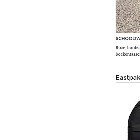
Federat. france football
(5)
Fila
(1)
Fitz and huxley
(1)
Fjallraven
(12)
Fortnite
(4)
SCHOOLTAS
Roze, bordea
Frozen 2
(4)
boekentassen
Hello hossy
(27)
Herschel
(28)
Hexagona
(1)
eastpa
Hindbag
(3)
Ikks
(1)
Jack piers
(7)
Jansport
(4)
Jeune premier
(60)
Kapten and son
(24)