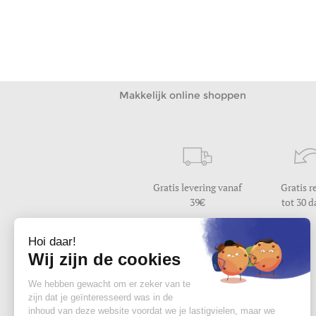
69cm -
4,3 kg
-
73 liter
55cm -
2,7 kg
-
33 li
00
40
00
40
219
131
179
107
Makkelijk online shoppen
Gratis levering vanaf
Gratis r
39
tot 30 
Hulp nodig ?
Wij beantwoorden uw vraag
van maandag tot vrijdag van 9u30 tot 17u
Contacteer ons