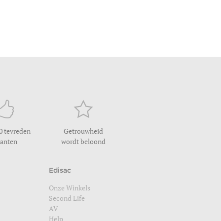
-
4,3 kg
-
73 liter
55cm -
2,7 kg
-
33 liter
0
40
00
40
131
179
107
0 tevreden
Getrouwheid
lanten
wordt beloond
Edisac
Onze Winkels
Second Life
AV
Help