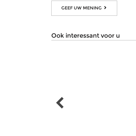
GEEF UW MENING
ook interessant voor u
+1
DELSEY
DELSEY
Harde reiskoffer moncey
Handbagage