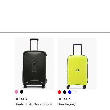
+1
DELSEY
DELSEY
DELS
Harde reiskoffer moncey
Handbagage
Harde