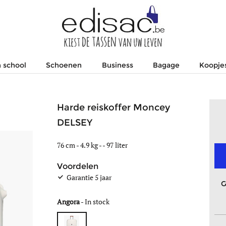
 school
Schoenen
Business
Bagage
Koopje
Harde reiskoffer Moncey
DELSEY
76 cm - 4.9 kg - - 97 liter
Voordelen
Garantie 5 jaar
G
Angora
-
In stock