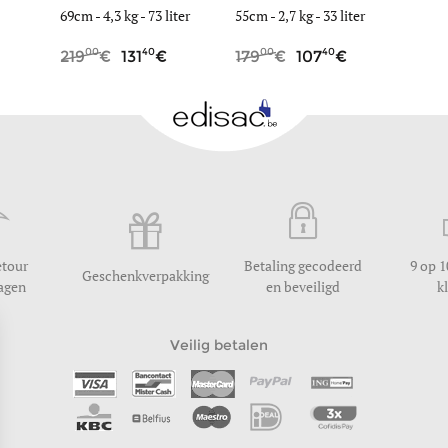
ter
69cm -
4,3 kg
-
73 liter
55cm -
2,7 kg
-
33 liter
69cm 
00
40
00
40
0
219
131
179
107
219
etour
Betaling gecodeerd
9 op 1
Geschenkverpakking
dagen
en beveiligd
k
Veilig betalen