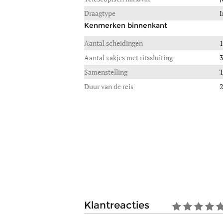
Draagtype
I
Kenmerken binnenkant
Aantal scheidingen
1
Aantal zakjes met ritssluiting
3
Samenstelling
T
Duur van de reis
2
klantreacties