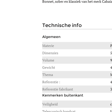
Bonnet, sober en klassiek van het merk Cabai
technische info
Algemeen
Materie
Dimensies
5
Volume
9
Gewicht
4
Thema
Referentie :
Referentie fabrikant
Kenmerken buitenkant
Veiligheid
c
Telescopisch handvat
J