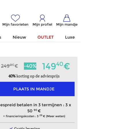
Mijn favorieten
Mijn profiel
Mijn mandje
s
Nieuw
OUTLET
Luxe
40
149
00
249
-40%
40%
korting op de adviesprijs
PLAATS IN MANDJE
espreid betalen in 3 termijnen : 3 x
90
50
29
+ financieringskosten : 3
(Meer weten)
Gratis levering