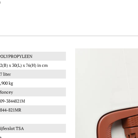
a
POLYPROPYLEEN
2(B) x 30(L) x 76(H) in cm
7 liter
,900 kg
Moncey
409-3844821M
3844-821MR
ijferslot TSA
a