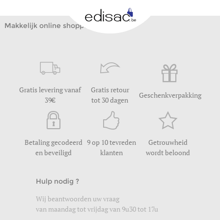
Makkelijk online shoppen
Gratis levering vanaf
Gratis retour
Geschenkverpakking
39
tot 30 dagen
Betaling gecodeerd
9 op 10 tevreden
Getrouwheid
en beveiligd
klanten
wordt beloond
Hulp nodig ?
Wij beantwoorden uw vraag
van maandag tot vrijdag van 9u30 tot 17u