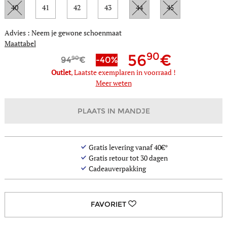
40
41
42
43
44
45
Advies : Neem je gewone schoenmaat
Maattabel
90
56
90
94
-40%
Outlet
, Laatste exemplaren in voorraad !
Meer weten
PLAATS IN MANDJE
Gratis levering vanaf 40€*
Gratis retour tot 30 dagen
Cadeauverpakking