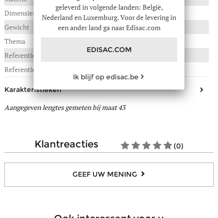
geleverd in volgende landen: België,
Dimensies
Nederland en Luxemburg. Voor de levering in
Gewicht
0,820 kg
een ander land ga naar Edisac.com
Thema
Men
EDISAC.COM
Referentie :
10E-08693817
Referentie fabrikant
GOAL.8693817
Ik blijf op edisac.be
Karakteristieken
Aangegeven lengtes gemeten bij maat 43
Dit model tailleert
Normaal, op maat
Materiaal bovenkant/schacht
Leder
Afwerking(en)
Daim
klantreacties
(0)
Voering
Leder, Textiel
Binnenzool
Leder, Textiel
GEEF UW MENING
Uitneembare zool
Ja
Materiaal buitenzool
Rubber
Sluiting
Veters