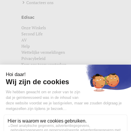
Contacteer ons
Edisac
Onze Winkels
Second Life
AV
Help
Wettelijke vermeldingen
Privacybeleid
Kom ons team versterken
Vind ons ook terug op
edisac.com
en
edisac.nl
.
Word lid van de edisac community :