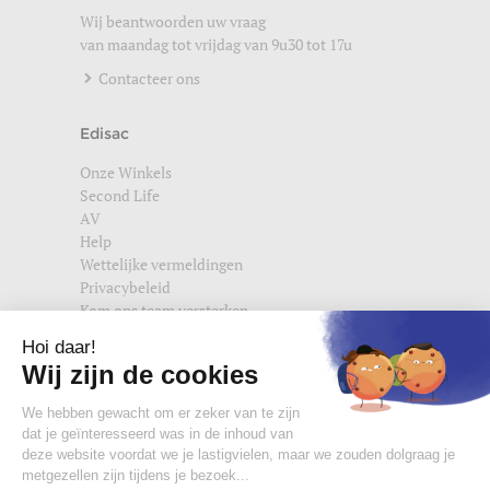
Wij beantwoorden uw vraag
van maandag tot vrijdag van 9u30 tot 17u
Contacteer ons
Edisac
Onze Winkels
Second Life
AV
Help
Wettelijke vermeldingen
Privacybeleid
Kom ons team versterken
Vind ons ook terug op
edisac.com
en
edisac.nl
.
Word lid van de edisac community :