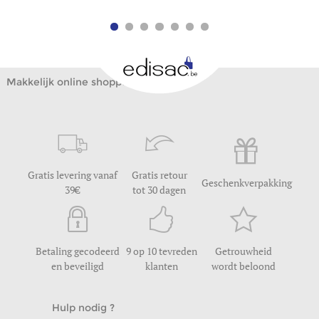
Makkelijk online shoppen
Gratis levering vanaf
Gratis retour
Geschenkverpakking
39
tot 30 dagen
Betaling gecodeerd
9 op 10 tevreden
Getrouwheid
en beveiligd
klanten
wordt beloond
Hulp nodig ?