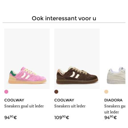
Zoolhoogte
2.50 cm
Schachthoogte
6.50 cm
ook interessant voor u
Stijl
Fashion
COOLWAY
COOLWAY
DIADORA
Sneakers goal uit leder
Sneakers uit leder
Sneakers gam
uit leder
90
90
90
94
109
94