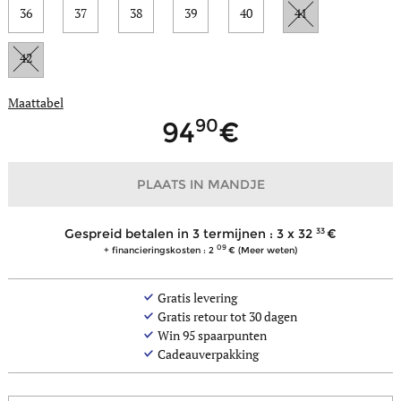
36
37
38
39
40
41
42
Maattabel
90
94
PLAATS IN MANDJE
33
Gespreid betalen in 3 termijnen : 3 x
32
09
+ financieringskosten : 2
(Meer weten)
Gratis levering
Gratis retour tot 30 dagen
Win
95
spaarpunten
Cadeauverpakking