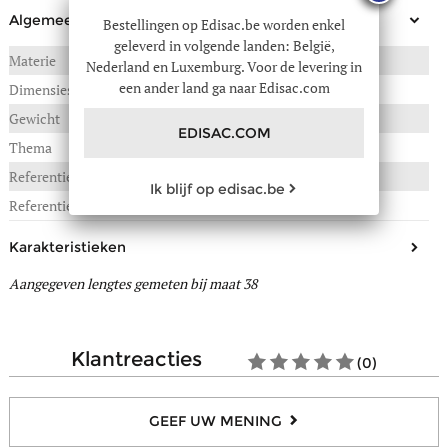
Algemeen
Bestellingen op Edisac.be worden enkel
geleverd in volgende landen: België,
Materie
LEDER
Nederland en Luxemburg. Voor de levering in
een ander land ga naar Edisac.com
Dimensies
Gewicht
0,680 kg
EDISAC.COM
Thema
Women
Referentie :
10E-07604848
Ik blijf op edisac.be
Referentie fabrikant
GOAL.7614848
Karakteristieken
Aangegeven lengtes gemeten bij maat 38
Materiaal bovenkant/schacht
Leder
Voering
Leder, Textiel
Binnenzool
Leder, Textiel
klantreacties
(0)
Uitneembare zool
Ja
Materiaal buitenzool
Rubber
GEEF UW MENING
Sluiting
Veters