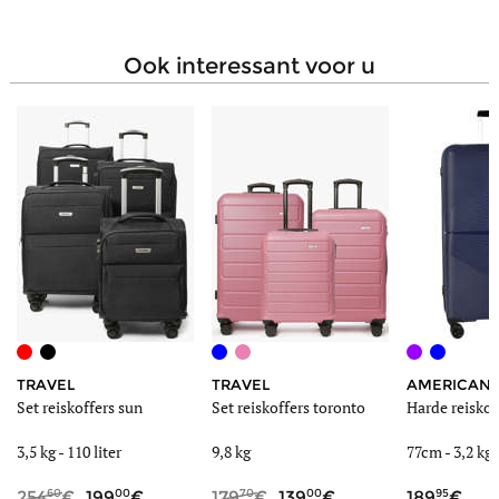
ook interessant voor u
TRAVEL
TRAVEL
AMERICAN 
Set reiskoffers sun
Set reiskoffers toronto
Harde reiskof
3,5 kg
-
110 liter
9,8 kg
77cm -
3,2 kg
60
00
70
00
95
254
199
179
139
189