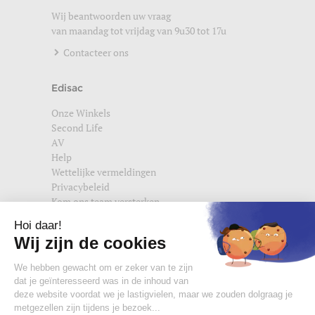
Wij beantwoorden uw vraag
van maandag tot vrijdag van 9u30 tot 17u
Contacteer ons
Edisac
Onze Winkels
Second Life
AV
Help
Wettelijke vermeldingen
Privacybeleid
Kom ons team versterken
Vind ons ook terug op
edisac.com
en
edisac.nl
.
Word lid van de edisac community :