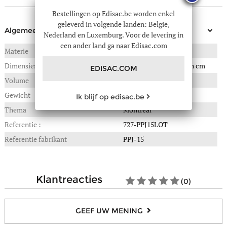
Bestellingen op Edisac.be worden enkel
geleverd in volgende landen: België,
Algemeen
Nederland en Luxemburg. Voor de levering in
een ander land ga naar Edisac.com
Materie
POLYPROPYLEEN
Dimensies
50(B) x 30(L) x 76(H) in cm
EDISAC.COM
Volume
207 liter
Gewicht
10,000 kg
Ik blijf op edisac.be
Thema
Montreal
Referentie :
727-PPJ15LOT
Referentie fabrikant
PPJ-15
klantreacties
(0)
GEEF UW MENING