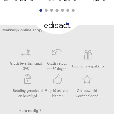
Makkelijk online shoppen
Gratis levering vanaf
Gratis retour
Geschenkverpakking
39
tot 30 dagen
Betaling gecodeerd
9 op 10 tevreden
Getrouwheid
en beveiligd
klanten
wordt beloond
Hulp nodig ?