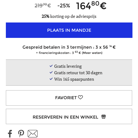
80
164
minder
70
219
-25%
kleuren
25%
korting op de adviesprijs
PLAATS IN MANDJE
14
Gespreid betalen in 3 termijnen : 3 x
56
63
+ financieringskosten : 3
(Meer weten)
Gratis levering
Gratis retour tot 30 dagen
Win
165
spaarpunten
RESERVEREN IN EEN WINKEL