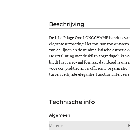
beschrijving
De L Le Pliage One LONGCHAMP handtas van ca
elegante uitvoering. Het ton-sur-ton ontwer
van de lijnen en de minimalistische esthetiek
De ritssluiting met drukflap zorgt dagelijks 
biedt hij een royaal formaat dat ideaal is o
voor een praktische en efficiënte organisatie
tussen verfijnde elegantie, functionaliteit en 
technische info
Algemeen
Materie