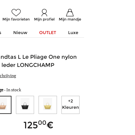
Mijn favorieten
Mijn profiel
Mijn mandje
s
Nieuw
OUTLET
Luxe
ndtas L Le Pliage One nylon
 leder LONGCHAMP
chrijving
ge
-
In stock
+2
Kleuren
00
125
minder
kleuren