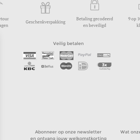
etour
Betaling gecodeerd
9 op 1
Geschenkverpakking
dagen
en beveiligd
k
Veilig betalen
Abonneer op onze newsletter
Wat onz
en ontvang jouw welkomstkorting