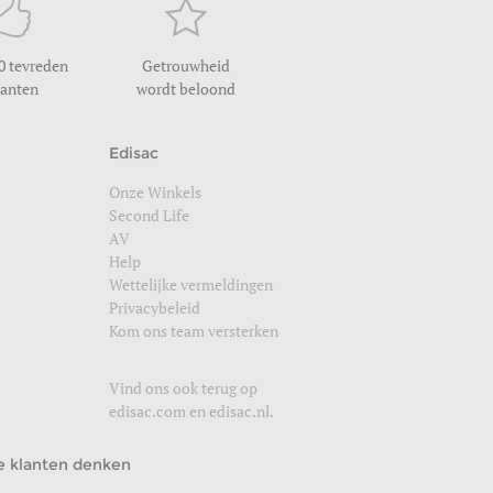
0 tevreden
Getrouwheid
lanten
wordt beloond
Edisac
Onze Winkels
Second Life
AV
Help
Wettelijke vermeldingen
Privacybeleid
Kom ons team versterken
Vind ons ook terug op
edisac.com
en
edisac.nl
.
e klanten denken