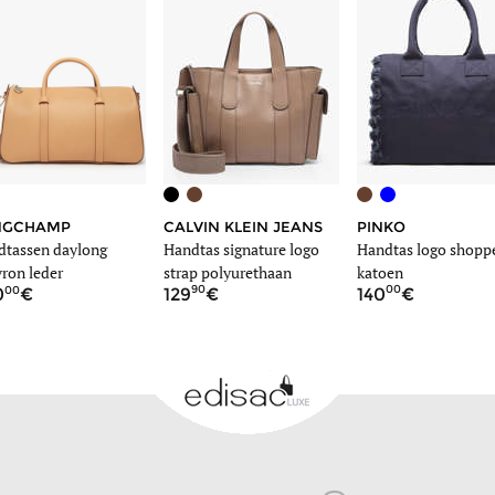
CALVIN KLEIN JEANS
PINKO
NGCHAMP
Handtas signature logo
Handtas logo shopp
dtassen daylong
strap polyurethaan
katoen
ron leder
90
00
00
129
140
0