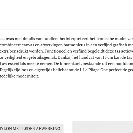
nvas met details van rundleer herinterpreteert het iconische model van
p combineert canvas en afwerkingen harmonieus in een verfijnd grafisch 
 extra benadrukt worden. Functioneel en verfijnd begeleidt deze tas actiev
voor veiligheid en gebruiksgemak. Dankzij het handvat van 15 cm kan de t
m al uw essentials mee te nemen. De binnenkant, bestaande uit één hoofdc
. Tegelijk tijdloos en eigentijds belichaamt de L Le Pliage One perfect d
stedelijke moderniteit.
NYLON MET LEDER AFWERKING