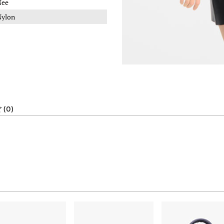
Nee
Nylon
(0)