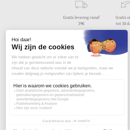
Gratis levering vanaf
Gratis r
39
tot 30 
Hulp nodig ?
Wij beantwoorden uw vraag
van maandag tot vrijdag van 9u30 tot 17u
Contacteer ons
Word lid van de edisac community :