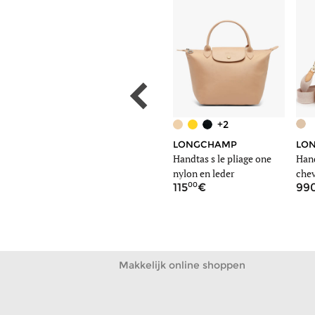
+2
GUESS
LONGCHAMP
LO
Handtas follie
Handtas s le pliage one
Han
nylon en leder
chev
00
00
125
115
99
Makkelijk online shoppen