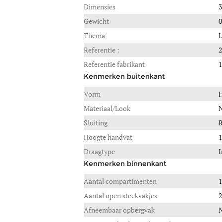
Dimensies
3
Gewicht
0
Thema
L
Referentie :
2
Referentie fabrikant
1
Kenmerken buitenkant
Vorm
H
Materiaal/Look
N
Sluiting
R
Hoogte handvat
1
Draagtype
I
Kenmerken binnenkant
Aantal compartimenten
1
Aantal open steekvakjes
2
Afneembaar opbergvak