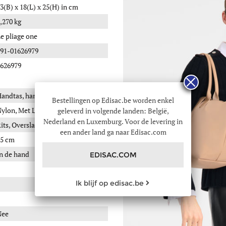
3(B) x 18(L) x 25(H) in cm
,270 kg
e pliage one
91-01626979
626979
andtas, handtassen
Bestellingen op Edisac.be worden enkel
ylon, Met Leren Afwerkingen
geleverd in volgende landen: België,
Nederland en Luxemburg. Voor de levering in
its, Overslagflap, Drukknopje
een ander land ga naar Edisac.com
5 cm
n de hand
EDISAC.COM
Ik blijf op edisac.be
Nee