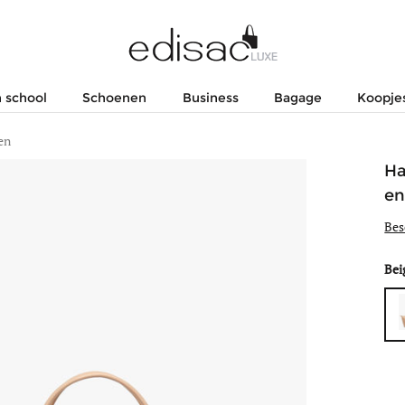
 school
Schoenen
Business
Bagage
Koopje
en
Ha
en
Bes
Bei