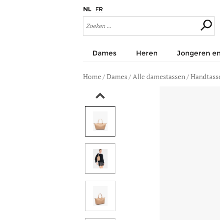
NL
FR
Dames
Heren
Jongeren en
Home
/
Dames
/
Alle damestassen
/
Handtass