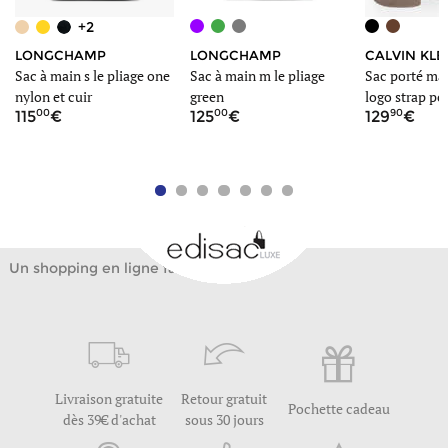
+2
CALVIN KLE
LONGCHAMP
LONGCHAMP
Sac porté mai
Sac à main s le pliage one
Sac à main m le pliage
logo strap po
nylon et cuir
green
90
00
00
129
115
125
Un shopping en ligne facile
Livraison gratuite
Retour gratuit
Pochette cadeau
dès 39€ d'achat
sous 30 jours