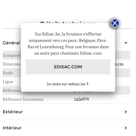
détails techniques
Sur Edisac.be, la livraison s’effectue
uniquement vers ces pays: Belgique, Pays-
Général
Bas et Luxembourg. Pour une livraison dans
un autre pays choisissez Edisac.com
Composition
NYLON GARNI CUIR
Dimensions
33(L) x 18(P) x 25(H) en cm
EDISAC.COM
Poids
0,270 kg
Ligne
Le pliage one
Je reste sur edisac.be
Référence :
291-01626979
Référence fournisseur
1626979
Extérieur
Forme
Cabas, sac à main
Intérieur
Matière/Aspect
Nylon, Garni Cuir