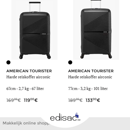
AMERICAN TOURISTER
AMERICAN TOURISTER
Harde reiskoffer airconic
Harde reiskoffer airconic
67cm -
2,7 kg
-
67 liter
77cm -
3,2 kg
-
101 liter
95
00
95
00
169
119
189
133
Makkelijk online shoppen