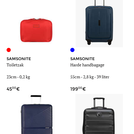
SAMSONITE
SAMSONITE
Toiletzak
Harde handbagage
23cm -
0,2 kg
55cm -
2,8 kg
-
39 liter
00
00
45
199