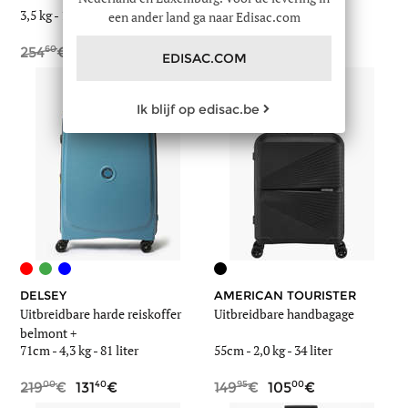
3,5 kg
-
110 liter
55cm -
2,7 kg
-
33 liter
een ander land ga naar Edisac.com
60
00
00
40
254
199
179
107
EDISAC.COM
Ik blijf op edisac.be
DELSEY
AMERICAN TOURISTER
Uitbreidbare harde reiskoffer
Uitbreidbare handbagage
belmont +
71cm -
4,3 kg
-
81 liter
55cm -
2,0 kg
-
34 liter
00
40
95
00
219
131
149
105