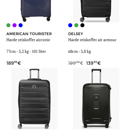
AMERICAN TOURISTER
DELSEY
Harde reiskoffer airconic
Harde reiskoffer air armour
77cm -
3,2 kg
-
101 liter
68cm -
3,8 kg
95
00
30
189
199
139