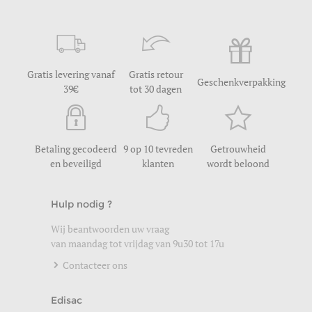
Gratis levering vanaf
Gratis retour
Geschenkverpakking
39
tot 30 dagen
Betaling gecodeerd
9 op 10 tevreden
Getrouwheid
en beveiligd
klanten
wordt beloond
Hulp nodig ?
Wij beantwoorden uw vraag
van maandag tot vrijdag van 9u30 tot 17u
Contacteer ons
Edisac