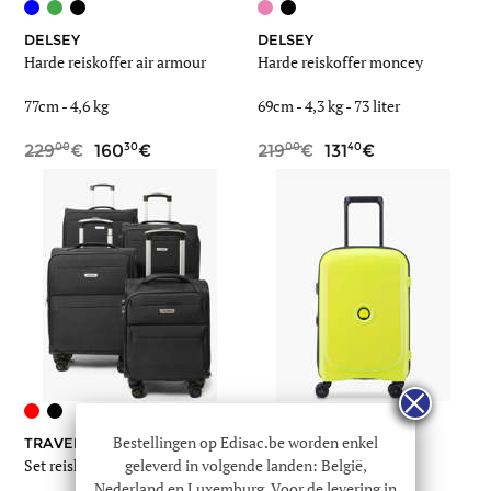
DELSEY
DELSEY
Harde reiskoffer air armour
Harde reiskoffer moncey
77cm -
4,6 kg
69cm -
4,3 kg
-
73 liter
00
30
00
40
229
160
219
131
+1
Bestellingen op Edisac.be worden enkel
TRAVEL
DELSEY
geleverd in volgende landen: België,
Set reiskoffers sun
Handbagage
Nederland en Luxemburg. Voor de levering in