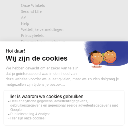
Onze Winkels
Second Life
AV
Help
Wettelijke vermeldingen
Privacybeleid
Kom ons team versterken
Vind ons ook terug op
edisac.com
en
edisac.nl
.
Word lid van de edisac community :
Wat onze klanten denken
4,77/5