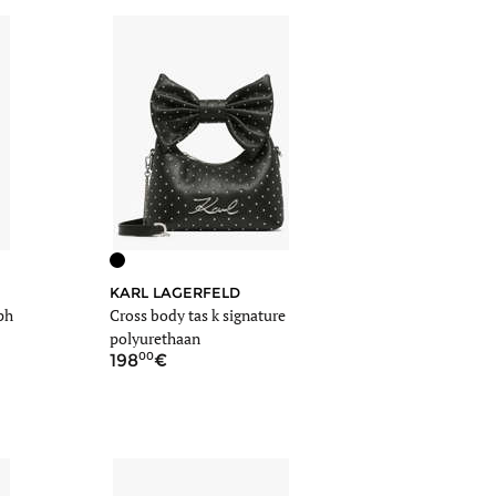
KARL LAGERFELD
ph
Cross body tas k signature
polyurethaan
00
198