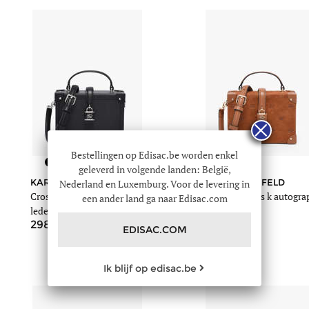
Bestellingen op Edisac.be worden enkel
geleverd in volgende landen: België,
KARL LAGERFELD
Nederland en Luxemburg. Voor de levering in
KARL LAGERFELD
Cross body tas k autograph
Cross body tas k autogra
een ander land ga naar Edisac.com
leder
leder
00
00
298
298
EDISAC.COM
Ik blijf op edisac.be