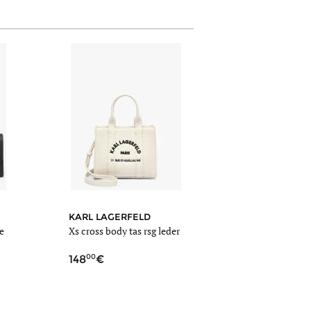
KARL LAGERFELD
re
Xs cross body tas rsg leder
00
148