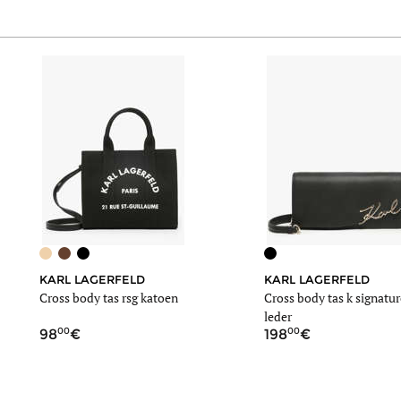
KARL LAGERFELD
KARL LAGERFELD
Cross body tas rsg katoen
Cross body tas k signatu
leder
00
00
98
198