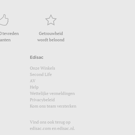
0 tevreden
Getrouwheid
lanten
wordt beloond
Edisac
Onze Winkels
Second Life
AV
Help
Wettelijke vermeldingen
Privacybeleid
Kom ons team versterken
Vind ons ook terug op
edisac.com
en
edisac.nl
.