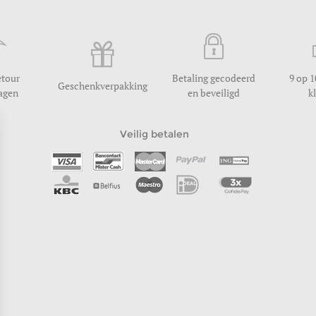
etour
Betaling gecodeerd
9 op 1
Geschenkverpakking
dagen
en beveiligd
k
Veilig betalen