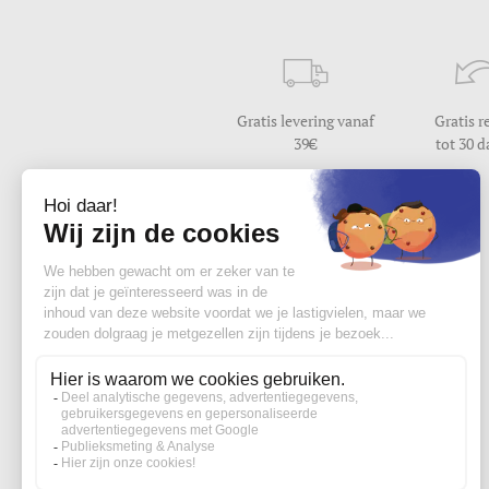
Gratis levering vanaf
Gratis r
39
tot 30 
Hulp nodig ?
Wij beantwoorden uw vraag
van maandag tot vrijdag van 9u30 tot 17u
Contacteer ons