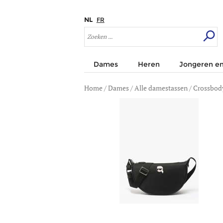
NL
FR
Dames
Heren
Jongeren en
Home
/
Dames
/
Alle damestassen
/
Crossbody