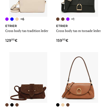
+6
+1
ETRIER
ETRIER
Cross body tas tradition leder
Cross body tas m torsade leder
00
00
129
159