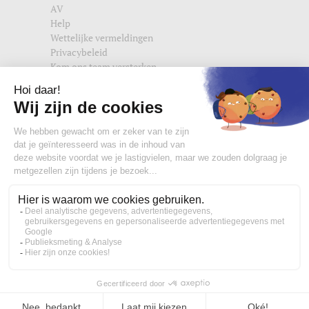
AV
Help
Wettelijke vermeldingen
Privacybeleid
Kom ons team versterken
Vind ons ook terug op
edisac.com
en
edisac.nl
.
Word lid van de edisac community :
Wat onze klanten denken
4,77/5
Handtas, crossbody tas en heuptasjes voor dames