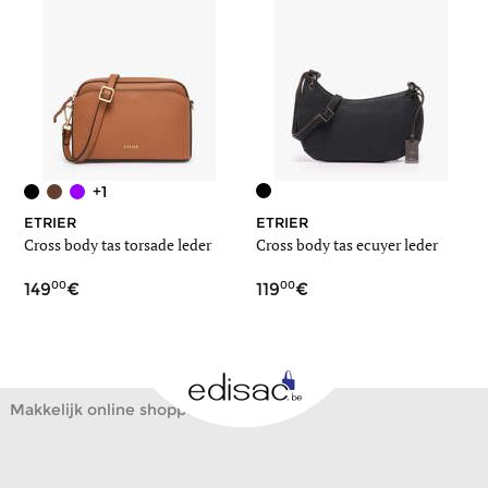
+1
ETRIER
ETRIER
Cross body tas torsade leder
Cross body tas ecuyer leder
00
00
149
119
Makkelijk online shoppen