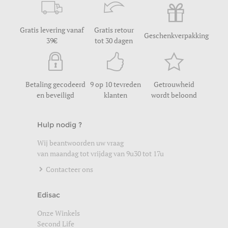
Gratis levering vanaf
Gratis retour
Geschenkverpakking
39
tot 30 dagen
Betaling gecodeerd
9 op 10 tevreden
Getrouwheid
en beveiligd
klanten
wordt beloond
Hulp nodig ?
Wij beantwoorden uw vraag
van maandag tot vrijdag van 9u30 tot 17u
Contacteer ons
Edisac
Onze Winkels
Second Life