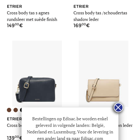
ETRIER
ETRIER
Cross body tas s agnes
Cross body tas /schoudertas
rundsleer met suède finish
shadow leder
00
00
149
169
+1
+4
Bestellingen op Edisac.be worden enkel
ETRIER
ETRIER
geleverd in volgende landen: België,
Cross body tas tradition leder
Cross body tas s tradition leder
Nederland en Luxemburg. Voor de levering in
00
00
139
129
een ander land ga naar Edisac.com