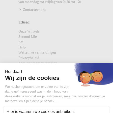
van maandag tot vrijdag van 9u30 tot 17u
Contacteer ons
Edisac
Onze Winkels
Second Life
AV
Help
Wettelijke vermeldingen
Privacybeleid
Kom ons team versterken
Vind ons ook terug op
edisac.com
en
edisac.nl
.
Word lid van de edisac community :