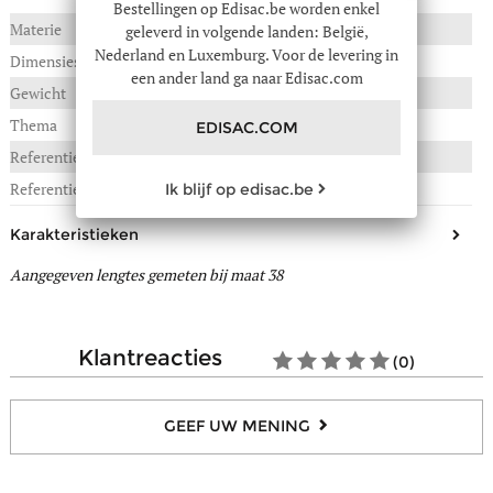
Bestellingen op Edisac.be worden enkel
Materie
LEDER
geleverd in volgende landen: België,
Nederland en Luxemburg. Voor de levering in
Dimensies
een ander land ga naar Edisac.com
Gewicht
0,680 kg
Thema
Women
EDISAC.COM
Referentie :
01B-0902002Y
Referentie fabrikant
CASUAL CUPSOLE
Ik blijf op edisac.be
Karakteristieken
Aangegeven lengtes gemeten bij maat 38
Dit model tailleert
Normaal, op maat
Materiaal bovenkant/schacht
Leder
Afwerking(en)
Glad
klantreacties
(0)
Voering
Textiel
Binnenzool
Textiel
GEEF UW MENING
Uitneembare zool
Ja
Materiaal buitenzool
Rubber