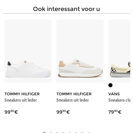
Sluiting
Veters
ook interessant voor u
Zoolhoogte
3.00 cm
Schachthoogte
6.00 cm
TOMMY HILFIGER
TOMMY HILFIGER
VANS
Sneakers uit leder
Sneakers uit leder
Sneakers clas
90
90
90
99
99
79