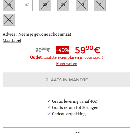
36
37
38
39
40
41
42
Advies : Neem je gewone schoenmaat
Maattabel
90
59
90
99
-40%
Outlet
, Laatste exemplaren in voorraad !
Meer weten
PLAATS IN MANDJE
Gratis levering vanaf 40€*
Gratis retour tot 30 dagen
Cadeauverpakking