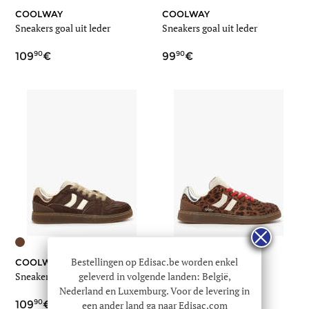
COOLWAY
COOLWAY
Sneakers goal uit leder
Sneakers goal uit leder
90
90
109
99
Bestellingen op Edisac.be worden enkel
COOLWAY
COOLWAY
geleverd in volgende landen: België,
Sneakers uit leder
Sneakers goal en cuir
Nederland en Luxemburg. Voor de levering in
90
90
109
109
een ander land ga naar Edisac.com