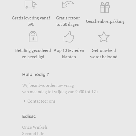
Gratis levering vanaf
Gratis retour
Geschenkverpakking
39
tot 30 dagen
Betaling gecodeerd
9 op 10 tevreden
Getrouwheid
en beveiligd
klanten
wordt beloond
Hulp nodig ?
Wij beantwoorden uw vraag
van maandag tot vrijdag van 9u30 tot 17u
Contacteer ons
Edisac
Onze Winkels
Second Life