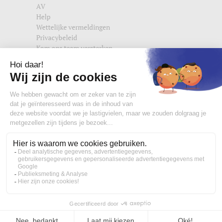
AV
Help
Wettelijke vermeldingen
Privacybeleid
Kom ons team versterken
Vind ons ook terug op
edisac.com
en
edisac.nl
.
Word lid van de edisac community :
Wat onze klanten denken
4,77/5
Handtas, crossbody tas en heuptasjes voor dames