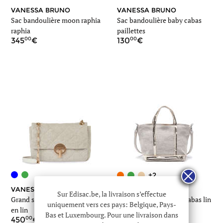
VANESSA BRUNO
VANESSA BRUNO
Sac bandoulière moon raphia
Sac bandoulière baby cabas
raphia
paillettes
00
00
345
130
+2
VANESSA BRUNO
VANESSA BRUNO
Sur Edisac.be, la livraison s’effectue
Grand sac bandoulière moon
Sac bandoulière baby cabas lin
uniquement vers ces pays: Belgique, Pays-
en lin
paillettes
Bas et Luxembourg. Pour une livraison dans
00
00
450
160