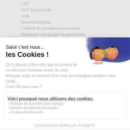
CGV
CGV Second Life
Aide
Mentions légales
Collecte de données personnelles
Rejoignez une équipe de passionnés
Suivez-nous également sur
edisac.com
et
edisac.nl
.
Rejoignez la communauté edisac :
Des modeuses comblées
4,74/5