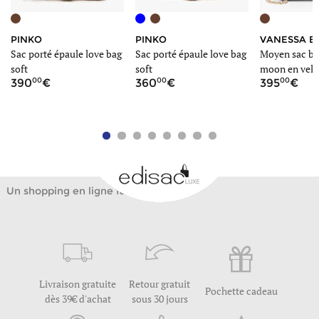
PINKO
PINKO
VANESSA B
Sac porté épaule love bag
Sac porté épaule love bag
Moyen sac ba
soft
soft
moon en velo
00
00
00
390
360
395
Un shopping en ligne facile
Livraison gratuite
Retour gratuit
Pochette cadeau
dès 39€ d'achat
sous 30 jours