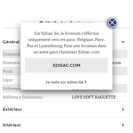
détails techniques
Sur Edisac.be, la livraison s’effectue
uniquement vers ces pays: Belgique, Pays-
Général
Bas et Luxembourg. Pour une livraison dans
un autre pays choisissez Edisac.com
Composition
CHEVRE
Dimensions
32(L) x 10(P) x 17(H) en cm
EDISAC.COM
Poids
0,930 kg
Ligne
Love bag soft
Je reste sur edisac.be
Référence :
26E-6178A0F6
Référence fournisseur
LOVE SOFT BAGUETTE
Extérieur
Forme
Sac bandoulière, sac porté
Intérieur
épaule