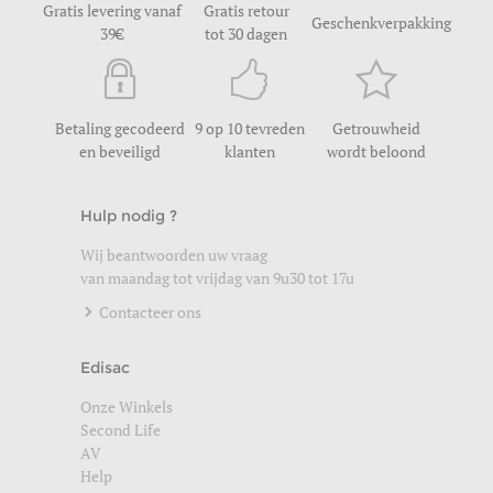
Gratis levering vanaf
Gratis retour
Geschenkverpakking
39
tot 30 dagen
Betaling gecodeerd
9 op 10 tevreden
Getrouwheid
en beveiligd
klanten
wordt beloond
Hulp nodig ?
Wij beantwoorden uw vraag
van maandag tot vrijdag van 9u30 tot 17u
Contacteer ons
Edisac
Onze Winkels
Second Life
AV
Help