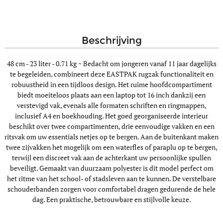
beschrijving
48 cm - 23 liter - 0.71 kg ~
Bedacht om jongeren vanaf 11 jaar dagelijks
te begeleiden, combineert deze EASTPAK rugzak functionaliteit en
robuustheid in een tijdloos design. Het ruime hoofdcompartiment
biedt moeiteloos plaats aan een laptop tot 16 inch dankzij een
verstevigd vak, evenals alle formaten schriften en ringmappen,
inclusief A4 en boekhouding. Het goed georganiseerde interieur
beschikt over twee compartimenten, drie eenvoudige vakken en een
ritsvak om uw essentials netjes op te bergen. Aan de buitenkant maken
twee zijvakken het mogelijk om een waterfles of paraplu op te bergen,
terwijl een discreet vak aan de achterkant uw persoonlijke spullen
beveiligt. Gemaakt van duurzaam polyester is dit model perfect om
het ritme van het school- of stadsleven aan te kunnen. De verstelbare
schouderbanden zorgen voor comfortabel dragen gedurende de hele
dag. Een praktische, betrouwbare en stijlvolle keuze.