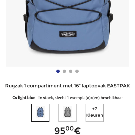
Rugzak 1 compartiment met 16" laptopvak EASTPAK
Cs light blue
-
In stock, slecht 1 exempla(a)r(en) beschikbaar
+7
Kleuren
00
95