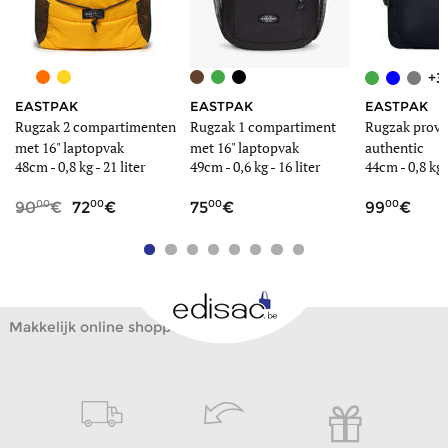
+3
EASTPAK
EASTPAK
EASTPAK
Rugzak 2 compartimenten
Rugzak 1 compartiment
Rugzak provid
met 16" laptopvak
met 16" laptopvak
authentic
48cm -
0,8 kg
- 21 liter
49cm -
0,6 kg
- 16 liter
44cm -
0,8 kg
-
00
00
00
00
90
72
75
99
Makkelijk online shoppen