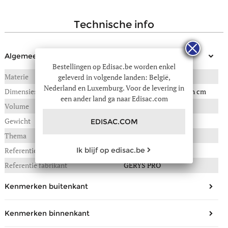
technische info
Algemeen
Bestellingen op Edisac.be worden enkel
Materie
POLYESTER
geleverd in volgende landen: België,
Nederland en Luxemburg. Voor de levering in
Dimensies
32(B) x 15(L) x 48(H) in cm
een ander land ga naar Edisac.com
Volume
23 liter
Gewicht
0,710 kg
EDISAC.COM
Thema
Core series
Ik blijf op edisac.be
Referentie :
052-EK0A5BL6
Referentie fabrikant
GERYS PRO
Kenmerken buitenkant
Geslacht
Meisje, Jongen
Kenmerken binnenkant
Leeftijd
11-14 jaar, 15 + jaar