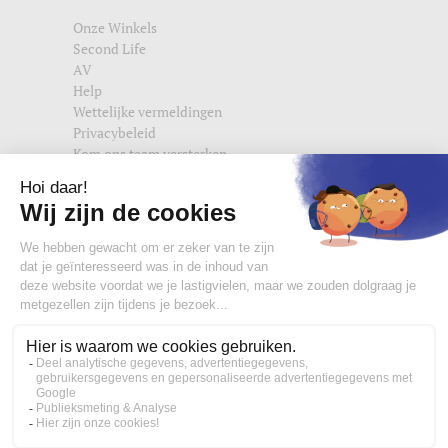
Onze Winkels
Second Life
AV
Help
Wettelijke vermeldingen
Privacybeleid
Kom ons team versterken
Vind ons ook terug op
edisac.com
en
edisac.nl
.
Word lid van de edisac community :
Wat onze klanten denken
4,77/5