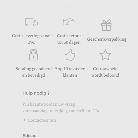
Gratis levering vanaf
Gratis retour
Geschenkverpakking
39
tot 30 dagen
Betaling gecodeerd
9 op 10 tevreden
Getrouwheid
en beveiligd
klanten
wordt beloond
Hulp nodig ?
Wij beantwoorden uw vraag
van maandag tot vrijdag van 9u30 tot 17u
Contacteer ons
Edisac