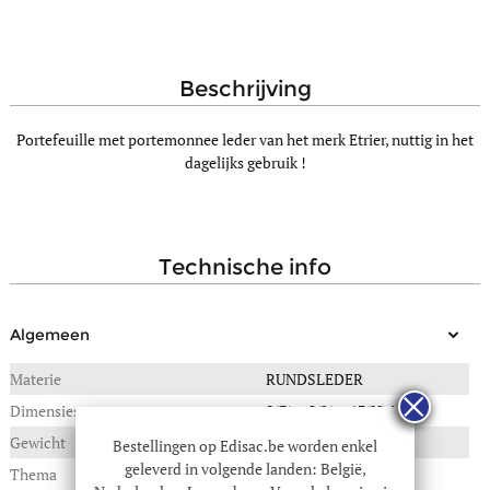
beschrijving
Portefeuille met portemonnee leder van het merk Etrier, nuttig in het
dagelijks gebruik !
technische info
Algemeen
Materie
RUNDSLEDER
Dimensies
9(B) x 2(L) x 13(H) in cm
Gewicht
0,100 kg
Bestellingen op Edisac.be worden enkel
geleverd in volgende landen: België,
Thema
Madras