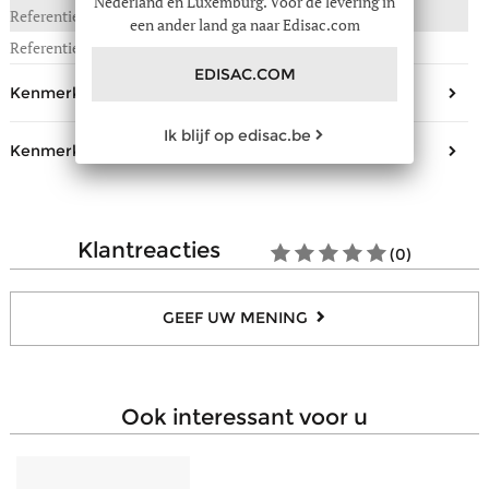
Nederland en Luxemburg. Voor de levering in
Referentie :
080-0EMAD619
een ander land ga naar Edisac.com
Referentie fabrikant
EMAD619
EDISAC.COM
Kenmerken buitenkant
Ik blijf op edisac.be
Sluiting
Drukknopje
Kenmerken binnenkant
Samenstelling
Leder
Aantal open steekvakjes
2
klantreacties
(0)
Aantal compartimenten voor
6
bankkaarten
Aantal compartimenten voor
1
GEEF UW MENING
biljetten
Aantal zakjes met ritssluiting
1
Aantal transparante vakjes
2
ook interessant voor u