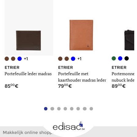
+1
+1
ETRIER
ETRIER
ETRIER
Portefeuille leder madras
Portefeuille met
Portemonnee 
kaarthouder madras leder
nubuck leder
00
00
00
85
79
89
Makkelijk online shoppen