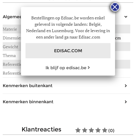
Algemeen
Bestellingen op Edisac.be worden enkel
geleverd in volgende landen: België,
Materie
BEDEKT WEEFSEL
Nederland en Luxemburg. Voor de levering in
een ander land ga naar Edisac.com
Dimensies
13(B) x 3(L) x 10(H) in cm
Gewicht
0,130 kg
EDISAC.COM
Thema
Ld wallets
Referentie :
376-0JUN-016
Ik blijf op edisac.be
Referentie fabrikant
JUNE 016
Kenmerken buitenkant
Sluiting
Drukknopje
Kenmerken binnenkant
Samenstelling
Synthetisch
Aantal open steekvakjes
1
klantreacties
(0)
Aantal compartimenten voor
3