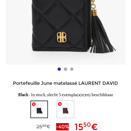
Portefeuille June matelassé LAURENT DAVID
Black
-
In stock, slecht 3 exempla(a)r(en) beschikbaar
50
15
90
25
-40%