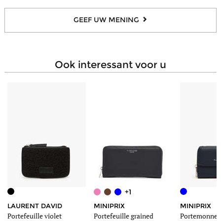
bankkaarten
Aantal compartimenten voor
2
GEEF UW MENING
biljetten
Aantal zakjes met ritssluiting
1
Aantal transparante vakjes
1
ook interessant voor u
+1
LAURENT DAVID
MINIPRIX
MINIPRIX
Portefeuille violet
Portefeuille grained
Portemonnee