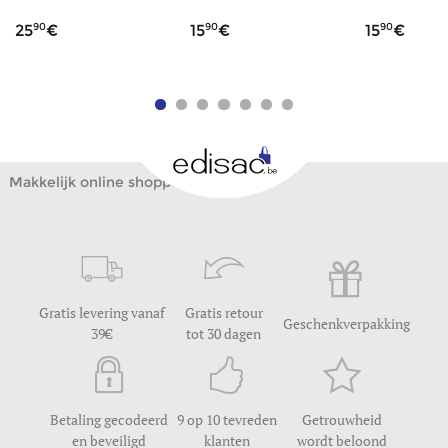
90
90
90
25
15
15
Makkelijk online shoppen
Gratis levering vanaf
Gratis retour
Geschenkverpakking
39
tot 30 dagen
Betaling gecodeerd
9 op 10 tevreden
Getrouwheid
en beveiligd
klanten
wordt beloond