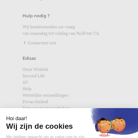
Hulp nodig ?
Wij beantwoorden uw vraag
van maandag tot vrijdag van 9u30 tot 17u
Contacteer ons
Edisac
Onze Winkels
Second Life
AV
Help
Wettelijke vermeldingen
Privacybeleid
Kom ons team versterken
Vind ons ook terug op
edisac.com
en
edisac.nl
.