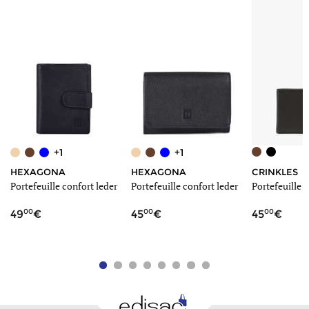
+1
+1
HEXAGONA
HEXAGONA
CRINKLES
Portefeuille confort leder
Portefeuille confort leder
Portefeuille c
00
00
00
49
45
45