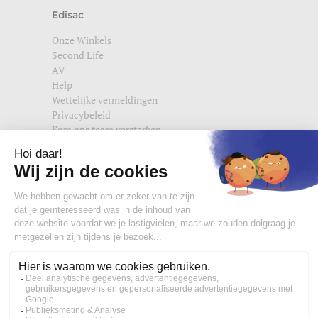
Edisac
Onze Winkels
Second Life
AV
Help
Wettelijke vermeldingen
Privacybeleid
Kom ons team versterken
Vind ons ook terug op
edisac.com
en
edisac.nl
.
Word lid van de edisac community :
Wat onze klanten denken