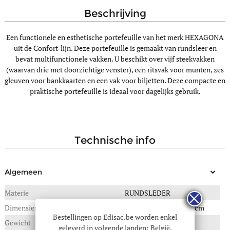
beschrijving
Een functionele en esthetische portefeuille van het merk HEXAGONA
uit de Confort-lijn. Deze portefeuille is gemaakt van rundsleer en
bevat multifunctionele vakken. U beschikt over vijf steekvakken
(waarvan drie met doorzichtige venster), een ritsvak voor munten, zes
gleuven voor bankkaarten en een vak voor biljetten. Deze compacte en
praktische portefeuille is ideaal voor dagelijks gebruik.
technische info
Algemeen
Materie
RUNDSLEDER
Dimensies
10(B) x 2(L) x 13(H) in cm
Bestellingen op Edisac.be worden enkel
Gewicht
0,080 kg
geleverd in volgende landen: België,