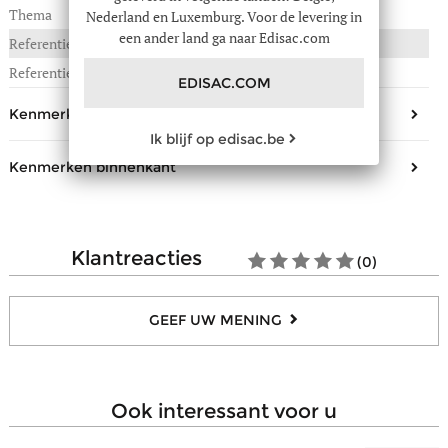
Thema
Confort
Nederland en Luxemburg. Voor de levering in
een ander land ga naar Edisac.com
Referentie :
796-00463156
Referentie fabrikant
463156
EDISAC.COM
Kenmerken buitenkant
Ik blijf op edisac.be
Aantal zakken
1
Kenmerken binnenkant
Sluiting
Overslagflap
Samenstelling
Textiel
Aantal open steekvakjes
2
klantreacties
(0)
Aantal compartimenten voor
1
biljetten
Aantal zakjes met ritssluiting
1
GEEF UW MENING
ook interessant voor u