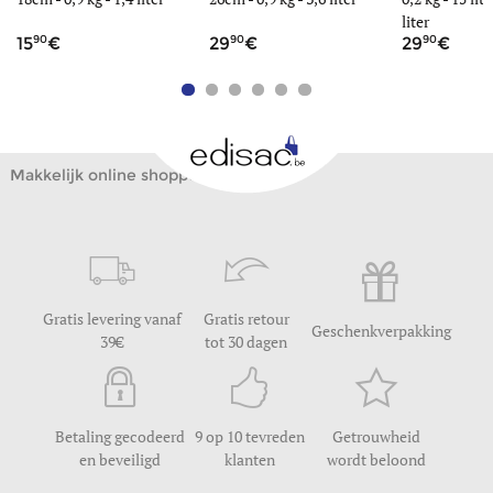
liter
90
90
90
15
29
29
Makkelijk online shoppen
Gratis levering vanaf
Gratis retour
Geschenkverpakking
39
tot 30 dagen
Betaling gecodeerd
9 op 10 tevreden
Getrouwheid
en beveiligd
klanten
wordt beloond