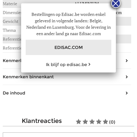
Materie
ALUMINIUM
Dimensies
20(B) x 15(L) x 6(H) in cm
Bestellingen op Edisac.be worden enkel
geleverd in volgende landen: België,
Gewicht
3,000 kg
Nederland en Luxemburg. Voor de levering in
Thema
Animals
een ander land ga naar Edisac.com
Referentie :
44E-00000060
EDISAC.COM
Referentie fabrikant
lunch box large
Kenmerken buitenkant
Ik blijf op edisac.be
Geslacht
Meisje, Jongen
Kenmerken binnenkant
Leeftijd
3-5 jaar, 6 jaar, 7-8 jaar
Aantal compartimenten
2
Sluiting
Beugel
De inhoud
Samenstelling
roestvrij staal
Draagtype
In de hand, In de handtas
Schrift (17x22cm)
Nee
Schrift (21x29,7cm)
Nee
klantreacties
(0)
Schrift (24x32cm)
Nee
Ringmap (17x22cm)
Nee