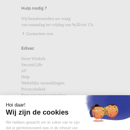
Hulp nodig ?
Wij beantwoorden uw vraag
van maandag tot vrijdag van 9u30 tot 17u
Contacteer ons
Edisac
Onze Winkels
Second Life
AV
Help
Wettelijke vermeldingen
Privacybeleid
Kom ons team versterken
Vind ons ook terug op
edisac.com
en
edisac.nl
.
Word lid van de edisac community :