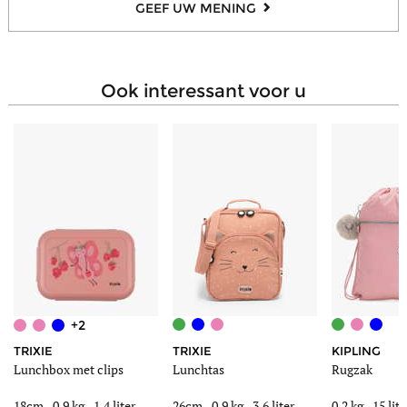
GEEF UW MENING
Ringmap A4 (26x32x4cm)
Nee
Grote ringmap A4 (32x29x7cm)
Nee
ook interessant voor u
+2
TRIXIE
TRIXIE
KIPLING
Lunchbox met clips
Lunchtas
Rugzak
18cm -
0,9 kg
- 1,4 liter
26cm -
0,9 kg
- 3,6 liter
0,2 kg
- 15 lite