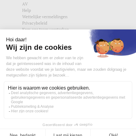
AV
Help
Wettelijke vermeldingen
Privacybeleid
Kom ons team versterken
Vind ons ook terug op
edisac.com
en
edisac.nl
.
Word lid van de edisac community :
Wat onze klanten denken
4,77/5
Handtas, crossbody tas en heuptasjes voor dames