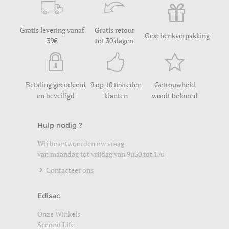
Gratis levering vanaf
Gratis retour
Geschenkverpakking
39
tot 30 dagen
Betaling gecodeerd
9 op 10 tevreden
Getrouwheid
en beveiligd
klanten
wordt beloond
Hulp nodig ?
Wij beantwoorden uw vraag
van maandag tot vrijdag van 9u30 tot 17u
Contacteer ons
Edisac
Onze Winkels
Second Life