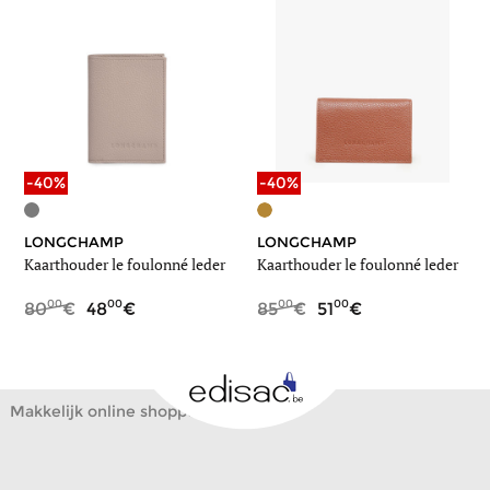
-40%
-40%
LONGCHAMP
LONGCHAMP
Kaarthouder le foulonné leder
Kaarthouder le foulonné leder
00
00
00
00
80
48
85
51
Makkelijk online shoppen