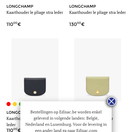
LONGCHAMP
LONGCHAMP
Kaarthouder le pliage xtra leder
Kaarthouder le pliage xtra leder
00
00
110
130
+1
Bestellingen op Edisac.be worden enkel
LONGCHAMP
LONGCHAMP
geleverd in volgende landen: België,
Kaarthouder epure timeless
Kaarthouder epure leder
Nederland en Luxemburg. Voor de levering in
leder
00
00
110
110
een ander land ga naar Edisac.com