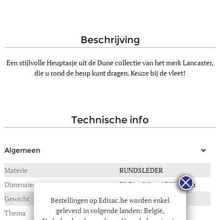
beschrijving
Een stijlvolle Heuptasje uit de Dune collectie van het merk Lancaster,
die u rond de heup kunt dragen. Keuze bij de vleet!
technische info
Algemeen
Materie
RUNDSLEDER
Dimensies
30(B) x 8(L) x 15(H) in cm
Gewicht
0,560 kg
Bestellingen op Edisac.be worden enkel
geleverd in volgende landen: België,
Thema
Dune