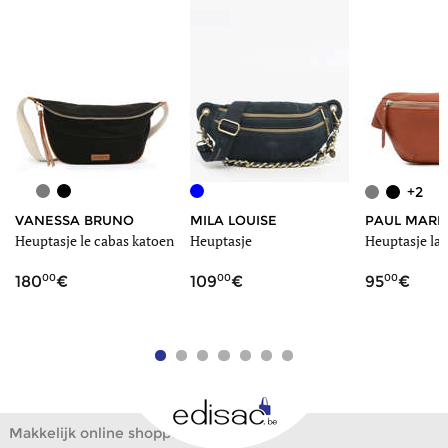
+2
VANESSA BRUNO
MILA LOUISE
PAUL MARI
Heuptasje le cabas katoen
Heuptasje
Heuptasje la 
00
00
00
180
109
95
Makkelijk online shoppen