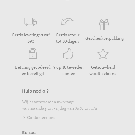
Gratis levering vanaf
Gratis retour
Geschenkverpakking
39
tot 30 dagen
Betaling gecodeerd
9 op 10 tevreden
Getrouwheid
en beveiligd
klanten
wordt beloond
Hulp nodig ?
Wij beantwoorden uw vraag
van maandag tot vrijdag van 9u30 tot 17u
Contacteer ons
Edisac