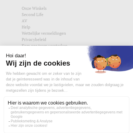
Onze Winkels
Second Life
AV
Help
Wettelijke vermeldingen
Privacybeleid
Kom ons team versterken
Vind ons ook terug op
edisac.com
en
edisac.nl
.
Word lid van de edisac community :
Wat onze klanten denken
4,77/5