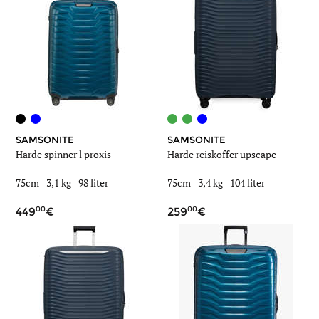
SAMSONITE
SAMSONITE
Harde spinner l proxis
Harde reiskoffer upscape
75cm -
3,1 kg
-
98 liter
75cm -
3,4 kg
-
104 liter
00
00
449
259