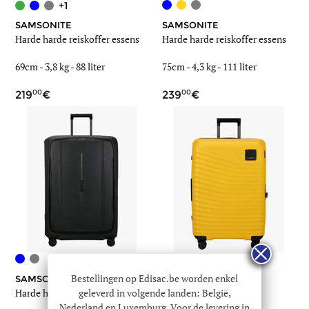
+1
SAMSONITE
SAMSONITE
Harde harde reiskoffer essens
Harde harde reiskoffer essens
69cm -
3,8 kg
-
88 liter
75cm -
4,3 kg
-
111 liter
00
00
219
239
Bestellingen op Edisac.be worden enkel
SAMSONITE
SAMSONITE
geleverd in volgende landen: België,
Harde harde reiskoffer essens
Harde reiskoffer intuo
Nederland en Luxemburg. Voor de levering in