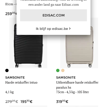
81cm -
4,7 kg
-
140 liter
69cm -
3,1 kg
-
87 liter
een ander land ga naar Edisac.com
00
00
30
259
239
167
EDISAC.COM
Ik blijf op edisac.be
SAMSONITE
SAMSONITE
Harde reiskoffer intuo
Uitbreidbare harde reiskoffer
paralux hs
4,1 kg
75cm -
4,3 kg
-
105 liter
00
30
00
279
195
319