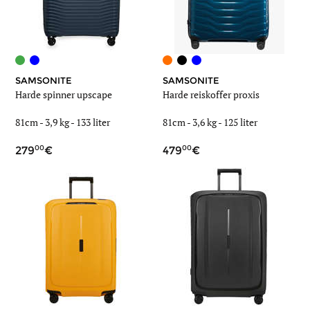
SAMSONITE
SAMSONITE
Harde spinner upscape
Harde reiskoffer proxis
81cm -
3,9 kg
-
133 liter
81cm -
3,6 kg
-
125 liter
00
00
279
479