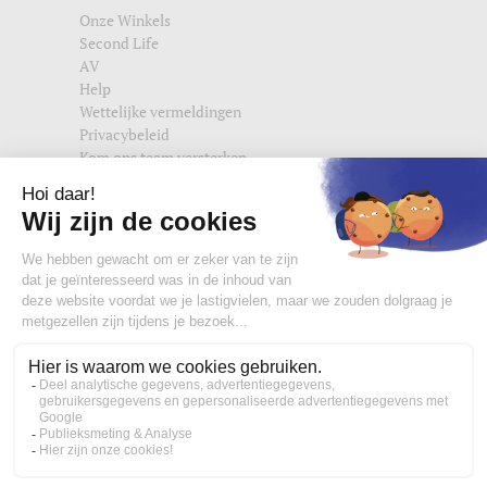
Onze Winkels
Second Life
AV
Help
Wettelijke vermeldingen
Privacybeleid
Kom ons team versterken
Vind ons ook terug op
edisac.com
en
edisac.nl
.
Word lid van de edisac community :
Wat onze klanten denken
4,77/5