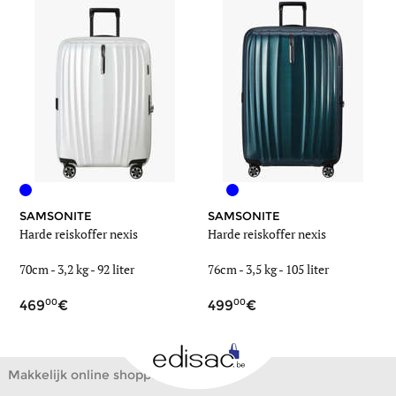
SAMSONITE
SAMSONITE
Harde reiskoffer nexis
Harde reiskoffer nexis
70cm -
3,2 kg
-
92 liter
76cm -
3,5 kg
-
105 liter
00
00
469
499
Makkelijk online shoppen