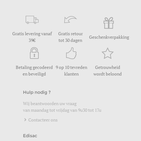
Gratis levering vanaf
Gratis retour
Geschenkverpakking
39
tot 30 dagen
Betaling gecodeerd
9 op 10 tevreden
Getrouwheid
en beveiligd
klanten
wordt beloond
Hulp nodig ?
Wij beantwoorden uw vraag
van maandag tot vrijdag van 9u30 tot 17u
Contacteer ons
Edisac