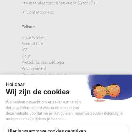
van maandag tot vrijdag van 9u30 tot 17u
Contacteer ons
Edisac
Onze Winkels
Second Life
AV
Help
Wettelijke vermeldingen
Privacybeleid
Kom ons team versterken
Vind ons ook terug op
edisac.com
en
edisac.nl
.
Word lid van de edisac community :