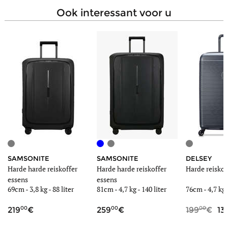
ook interessant voor u
SAMSONITE
SAMSONITE
DELSEY
Harde harde reiskoffer
Harde harde reiskoffer
Harde reiskof
essens
essens
69cm -
3,8 kg
-
88 liter
81cm -
4,7 kg
-
140 liter
76cm -
4,7 kg
00
00
00
219
259
199
13