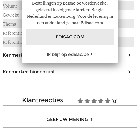
Bestellingen op Edisac.be worden enkel
Volume
111 liter
geleverd in volgende landen: België,
Gewicht
4,300 kg
Nederland en Luxemburg. Voor de levering in
een ander land ga naar Edisac.com
Thema
Essens
Referentie :
924-00146912
EDISAC.COM
Referentie fabrikant
146912/KM0.003
Ik blijf op edisac.be
Kenmerken buitenkant
Veiligheid
cijferslot TSA
Kenmerken binnenkant
Telescopisch handvat
Ja
Aantal scheidingen
2
Draagtype
In de hand
Aantal zakjes met ritssluiting
2
klantreacties
(0)
Samenstelling
Textiel
Duur van de reis
+ 2 weken
GEEF UW MENING