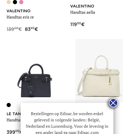
VALENTINO
VALENTINO
Handtas aella
Handtas eris re
00
119
00
40
139
83
+3
Bestellingen op Edisac.be worden enkel
LE TANNEUR
LANCEL
geleverd in volgende landen: België,
Handtas s emilie leder
Handtas faubourg leder
Nederland en Luxemburg. Voor de levering in
00
00
399
530
een ander land ga naar Edisac.com