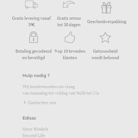
Gratis levering vanaf
Gratis retour
Geschenkverpakking
39
tot 30 dagen
Betaling gecodeerd
9 op 10 tevreden
Getrouwheid
en beveiligd
klanten
wordt beloond
Hulp nodig ?
Wij beantwoorden uw vraag
van maandag tot vrijdag van 9u30 tot 17u
Contacteer ons
Edisac
Onze Winkels
Second Life