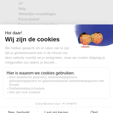
AV
Help
Wettelijke vermeldingen
Privacybeleid
Kom ons team versterken
Vind ons ook terug op
edisac.com
en
edisac.nl
.
Word lid van de edisac community :
Wat onze klanten denken
4,77/5
Handtas, crossbody tas en heuptasjes voor dames