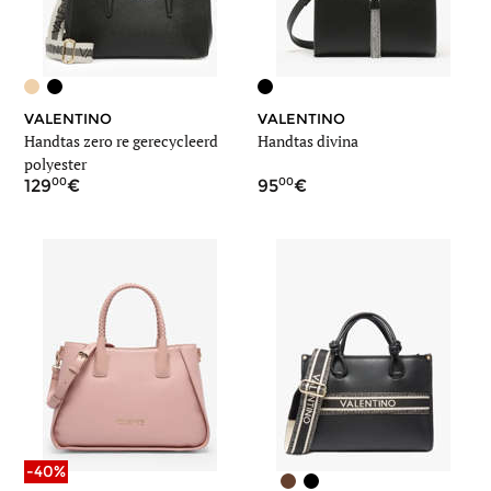
VALENTINO
VALENTINO
Handtas zero re gerecycleerd
Handtas divina
polyester
00
00
129
95
-40%