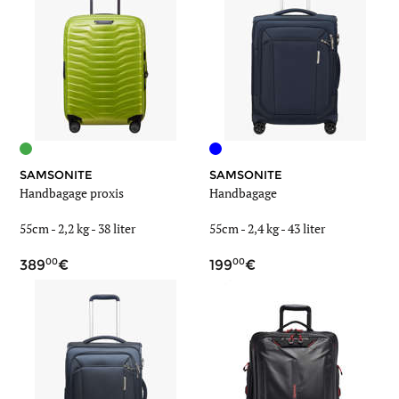
SAMSONITE
SAMSONITE
Handbagage proxis
Handbagage
55cm -
2,2 kg
-
38 liter
55cm -
2,4 kg
-
43 liter
00
00
389
199