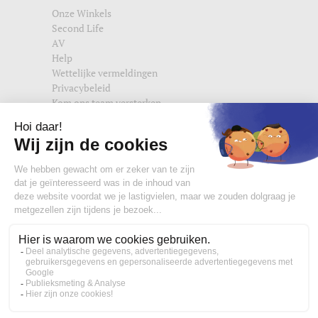
Onze Winkels
Second Life
AV
Help
Wettelijke vermeldingen
Privacybeleid
Kom ons team versterken
Vind ons ook terug op
edisac.com
en
edisac.nl
.
Word lid van de edisac community :
Wat onze klanten denken
4,77/5