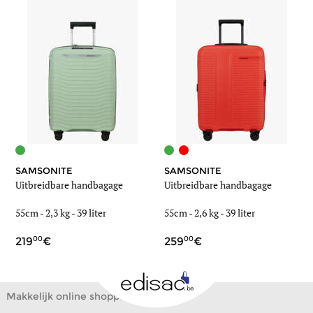
SAMSONITE
SAMSONITE
Uitbreidbare handbagage
Uitbreidbare handbagage
55cm -
2,3 kg
-
39 liter
55cm -
2,6 kg
-
39 liter
00
00
219
259
Makkelijk online shoppen