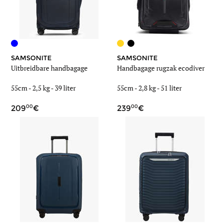
SAMSONITE
SAMSONITE
Uitbreidbare handbagage
Handbagage rugzak ecodiver
55cm -
2,5 kg
-
39 liter
55cm -
2,8 kg
-
51 liter
00
00
209
239