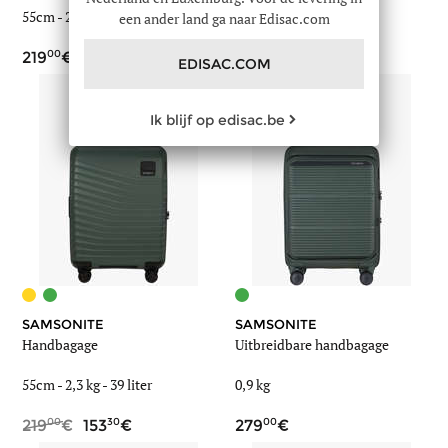
55cm -
2,2 kg
-
45 liter
45cm -
2,0 kg
-
32 liter
een ander land ga naar Edisac.com
00
00
219
169
EDISAC.COM
Ik blijf op edisac.be
SAMSONITE
SAMSONITE
Handbagage
Uitbreidbare handbagage
55cm -
2,3 kg
-
39 liter
0,9 kg
00
30
00
219
153
279