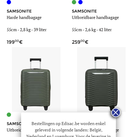
SAMSONITE
SAMSONITE
Harde handbagage
Uitbreidbare handbagage
55cm -
2,8 kg
-
39 liter
55cm -
2,6 kg
-
42 liter
00
00
199
259
Bestellingen op Edisac.be worden enkel
SAMSONITE
SAMSONITE
geleverd in volgende landen: België,
Uitbreidbare handbagage
Uitbreidbare handbagage
Nederland en Luxemburg. Voor de levering in