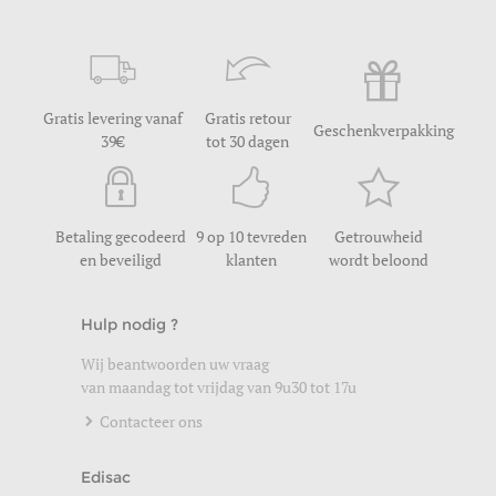
Gratis levering vanaf
Gratis retour
Geschenkverpakking
39
tot 30 dagen
Betaling gecodeerd
9 op 10 tevreden
Getrouwheid
en beveiligd
klanten
wordt beloond
Hulp nodig ?
Wij beantwoorden uw vraag
van maandag tot vrijdag van 9u30 tot 17u
Contacteer ons
Edisac