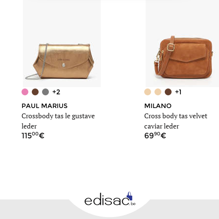
+2
+1
PAUL MARIUS
MILANO
Crossbody tas le gustave
Cross body tas velvet
leder
caviar leder
00
90
115
69