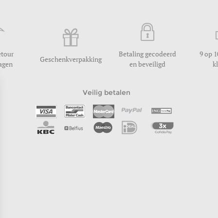
etour
Betaling gecodeerd
9 op 1
Geschenkverpakking
dagen
en beveiligd
k
Veilig betalen