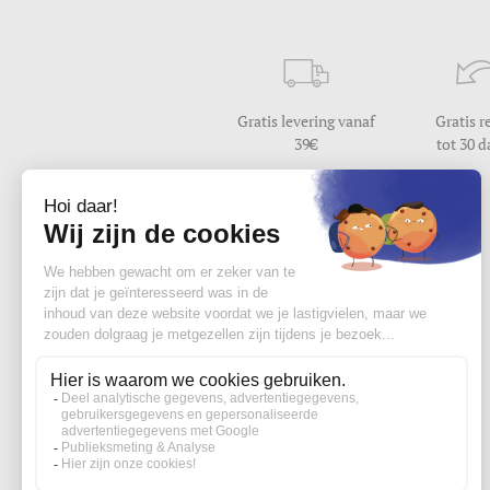
Gratis levering vanaf
Gratis r
39
tot 30 
Hulp nodig ?
Wij beantwoorden uw vraag
van maandag tot vrijdag van 9u30 tot 17u
Contacteer ons