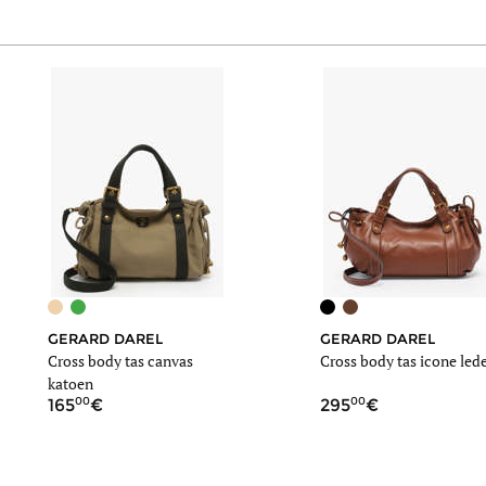
GERARD DAREL
GERARD DAREL
Cross body tas canvas
Cross body tas icone led
katoen
00
00
165
295