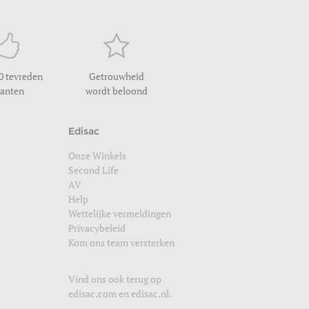
0 tevreden
Getrouwheid
lanten
wordt beloond
Edisac
Onze Winkels
Second Life
AV
Help
Wettelijke vermeldingen
Privacybeleid
Kom ons team versterken
Vind ons ook terug op
edisac.com
en
edisac.nl
.