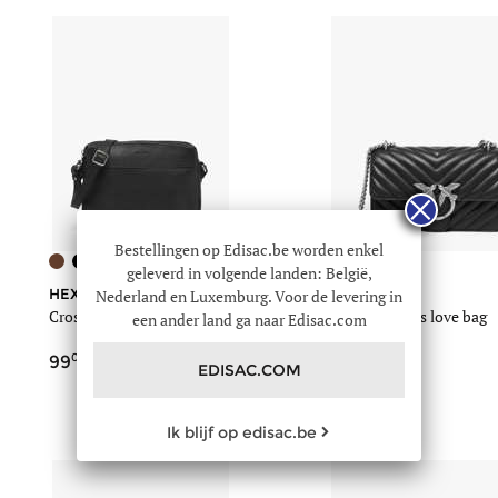
Bestellingen op Edisac.be worden enkel
geleverd in volgende landen: België,
HEXAGONA
Nederland en Luxemburg. Voor de levering in
PINKO
Cross body tas confort
Cross body tas love bag
een ander land ga naar Edisac.com
quilt leder
00
00
99
295
EDISAC.COM
Ik blijf op edisac.be