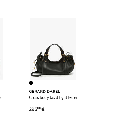
GERARD DAREL
er
Cross body tas d light leder
00
295