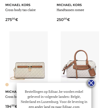
MICHAEL KORS
MICHAEL KORS
Cross body tas claire
Handtassen romee
00
00
275
250
Bestellingen op Edisac.be worden enkel
MICHAEL KORS
MICHAEL KORS
geleverd in volgende landen: België,
Cross body tas hamilton
Cross body tas jet set
Nederland en Luxemburg. Voor de levering in
00
00
194
249
een ander land ga naar Edisac.com