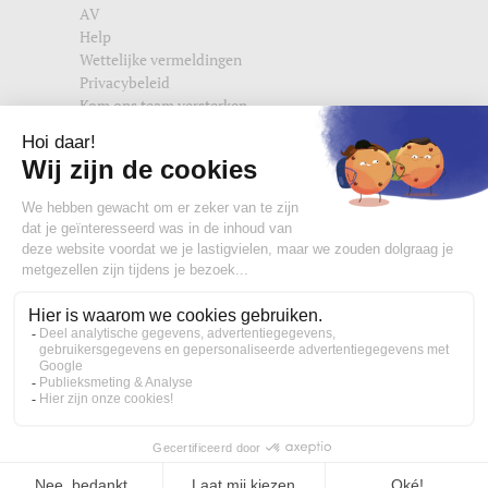
AV
Help
Wettelijke vermeldingen
Privacybeleid
Kom ons team versterken
Vind ons ook terug op
edisac.com
en
edisac.nl
.
Word lid van de edisac community :
Wat onze klanten denken
4,77/5
Handtas, crossbody tas en heuptasjes voor dames