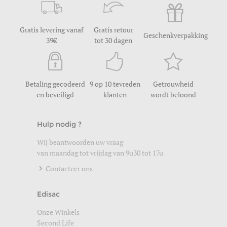
Gratis levering vanaf
Gratis retour
Geschenkverpakking
39
tot 30 dagen
Betaling gecodeerd
9 op 10 tevreden
Getrouwheid
en beveiligd
klanten
wordt beloond
Hulp nodig ?
Wij beantwoorden uw vraag
van maandag tot vrijdag van 9u30 tot 17u
Contacteer ons
Edisac
Onze Winkels
Second Life