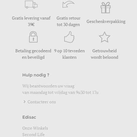
Gratis levering vanaf
Gratis retour
Geschenkverpakking
39
tot 30 dagen
Betaling gecodeerd
9 op 10 tevreden
Getrouwheid
en beveiligd
klanten
wordt beloond
Hulp nodig ?
Wij beantwoorden uw vraag
van maandag tot vrijdag van 9u30 tot 17u
Contacteer ons
Edisac
Onze Winkels
Second Life