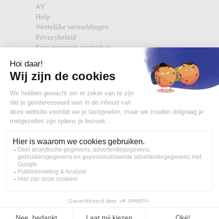
AV
Help
Wettelijke vermeldingen
Privacybeleid
Kom ons team versterken
Vind ons ook terug op
edisac.com
en
edisac.nl
.
Word lid van de edisac community :
Wat onze klanten denken
4,77/5
Handtas, crossbody tas en heuptasjes voor dames