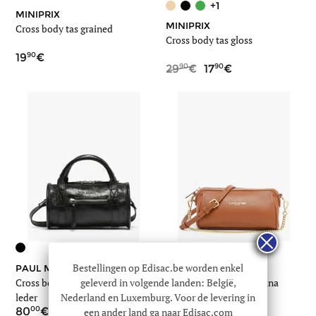
+1
MINIPRIX
MINIPRIX
Cross body tas grained
Cross body tas gloss
90
19
90
90
29
17
Bestellingen op Edisac.be worden enkel
PAUL MARIUS
LANCASTER
geleverd in volgende landen: België,
Cross body tas charlie éclipse
Cross body tas milano ana
Nederland en Luxemburg. Voor de levering in
leder
leder
00
00
80
115
een ander land ga naar Edisac.com