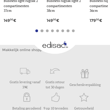
r
Business light rugzak 2
Business rugzak light 2
Business rugz
compartimenten
compartimenten
compartiment
37cm
38cm
36cm
00
00
00
149
149
179
Makkelijk online shoppen
Gratis levering vanaf
Gratis retour
Geschenkverpakking
39
tot 30 dagen
Betaling gecodeerd
9 op 10 tevreden
Getrouwheid