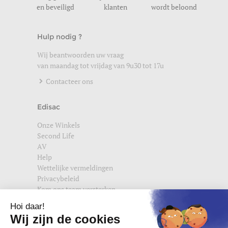
en beveiligd
klanten
wordt beloond
Hulp nodig ?
Wij beantwoorden uw vraag
van maandag tot vrijdag van 9u30 tot 17u
Contacteer ons
Edisac
Onze Winkels
Second Life
AV
Help
Wettelijke vermeldingen
Privacybeleid
Kom ons team versterken
Vind ons ook terug op
edisac.com
en
edisac.nl
.