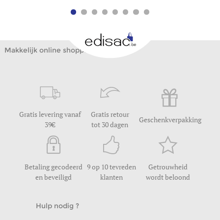
Makkelijk online shoppen
Gratis levering vanaf
Gratis retour
Geschenkverpakking
39
tot 30 dagen
Betaling gecodeerd
9 op 10 tevreden
Getrouwheid
en beveiligd
klanten
wordt beloond
Hulp nodig ?