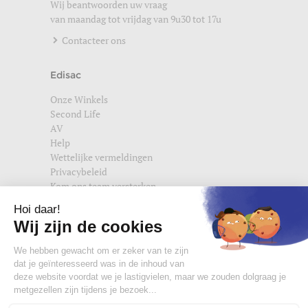
Wij beantwoorden uw vraag
van maandag tot vrijdag van 9u30 tot 17u
Contacteer ons
Edisac
Onze Winkels
Second Life
AV
Help
Wettelijke vermeldingen
Privacybeleid
Kom ons team versterken
Vind ons ook terug op
edisac.com
en
edisac.nl
.
Word lid van de edisac community :