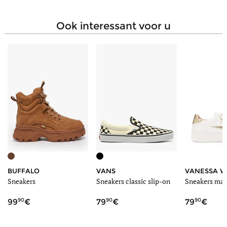
Materiaal buitenzool
Rubber
Sluiting
Veters
ook interessant voor u
Zoolhoogte
4.50 cm
Schachthoogte
12.50 cm
Stijl
Fashion
BUFFALO
VANS
VANESSA 
Sneakers
Sneakers classic slip-on
Sneakers mar
90
90
90
99
79
79