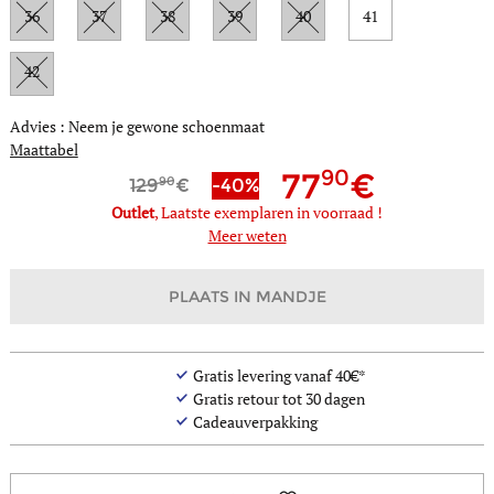
36
37
38
39
40
41
42
Advies : Neem je gewone schoenmaat
Maattabel
90
77
90
129
-40%
Outlet
, Laatste exemplaren in voorraad !
Meer weten
PLAATS IN MANDJE
Gratis levering vanaf 40€*
Gratis retour tot 30 dagen
Cadeauverpakking