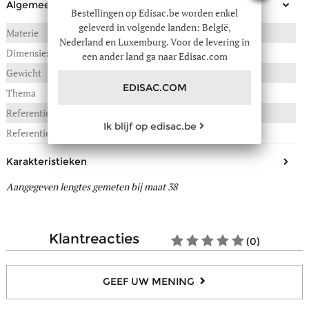
Algemeen
Bestellingen op Edisac.be worden enkel
geleverd in volgende landen: België,
Materie
SYNTHETISCH
Nederland en Luxemburg. Voor de levering in
Dimensies
een ander land ga naar Edisac.com
Gewicht
1,420 kg
EDISAC.COM
Thema
Women
Referentie :
41D-01622046
Ik blijf op edisac.be
Referentie fabrikant
ASPHA NC MID
Karakteristieken
Aangegeven lengtes gemeten bij maat 38
Dit model tailleert
Normaal, op maat
Materiaal bovenkant/schacht
Synthetisch
Afwerking(en)
Glad
klantreacties
(0)
Voering
Synthetisch, Textiel
Binnenzool
Synthetisch, Textiel
GEEF UW MENING
Uitneembare zool
Ja