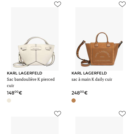
KARL LAGERFELD
KARL LAGERFELD
Sac bandoulière K pierced
sac à main K daily cuir
cuir
00
00
148
248