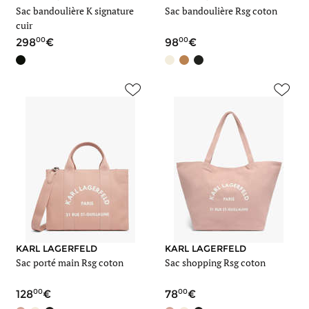
Sac bandoulière K signature
Sac bandoulière Rsg coton
cuir
00
00
298
98
KARL LAGERFELD
KARL LAGERFELD
Sac porté main Rsg coton
Sac shopping Rsg coton
00
00
128
78