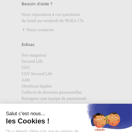
Besoin d'aide ?
Nous répondons à vos questions
du lundi au vendredi de 9h30 à 17h
Nous contacter
Edisac
Nos magasins
Second Life
CGV
CGV Second Life
Aide
Mentions légales
Collecte de données personnelles
Rejoignez une équipe de passionnés
Suivez-nous également sur
edisac.com
et
edisac.nl
.
Rejoignez la communauté edisac :