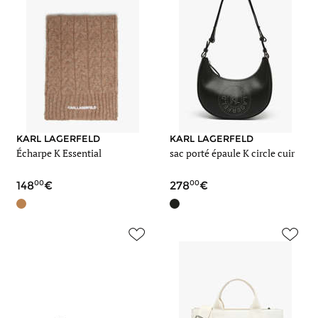
KARL LAGERFELD
KARL LAGERFELD
Écharpe K Essential
sac porté épaule K circle cuir
00
00
148
278